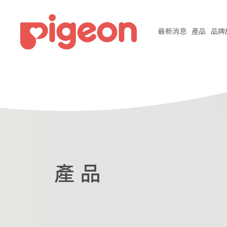
最新
消息
產品
品牌
產 品