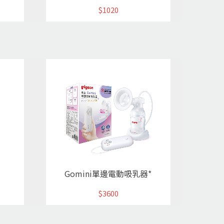
$1020
片
Gomini單邊電動吸乳器*
$3600