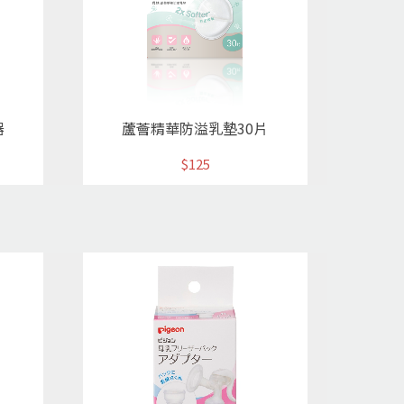
器
蘆薈精華防溢乳墊30片
$125