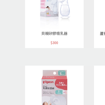
貝親矽膠吸乳器
蘆
$300