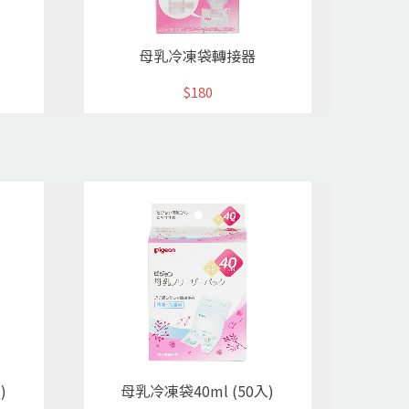
母乳冷凍袋轉接器
$180
)
母乳冷凍袋40ml (50入)