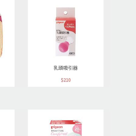
片
乳頭吸引器
$210