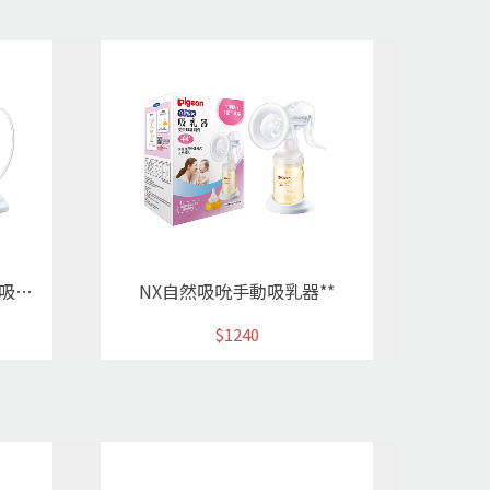
NX Pro自然吸吮智慧型單邊吸乳器*
NX自然吸吮手動吸乳器**
$1240