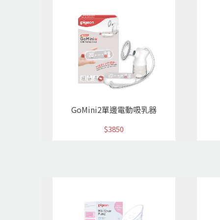
GoMini2單邊電動吸乳器
$3850