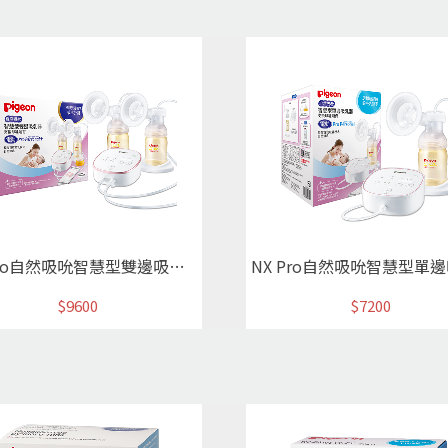
NX Pro自然吸吮智慧型雙邊吸乳器*
$9600
$7200