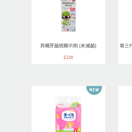
貝親牙菌斑顯示劑 (未滅菌)
$220