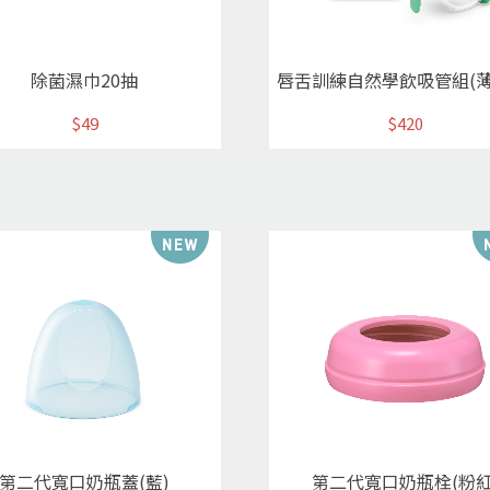
除菌濕巾20抽
唇舌訓練自然學飲吸管組(薄
$49
$420
第二代寬口奶瓶蓋(藍)
第二代寬口奶瓶栓(粉紅