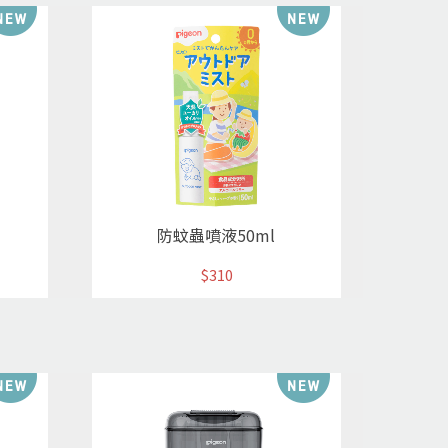
防蚊蟲噴液50ml
$310