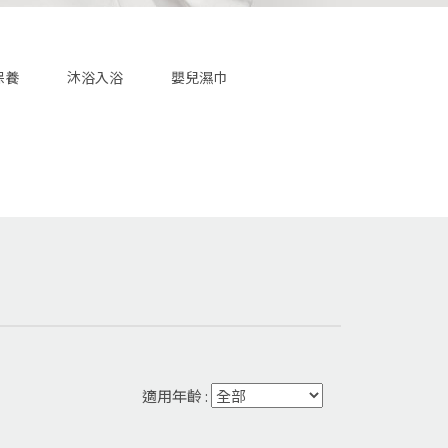
保養
沐浴入浴
嬰兒濕巾
適用年齡 :