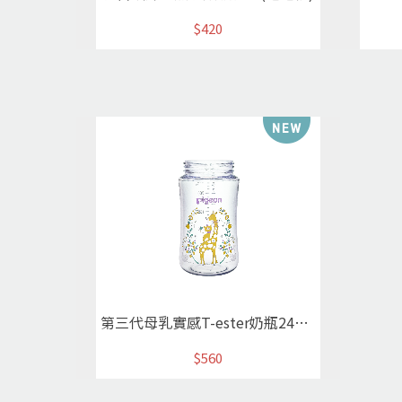
$420
第三代母乳實感T-ester奶瓶240ml/長頸鹿(空瓶)
$560