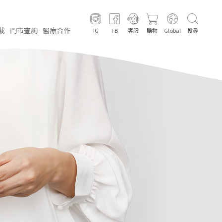
載
門市
查詢
醫療
合作
IG
FB
客服
購物
Global
搜尋