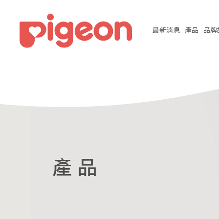
最新
消息
產品
品牌
產 品