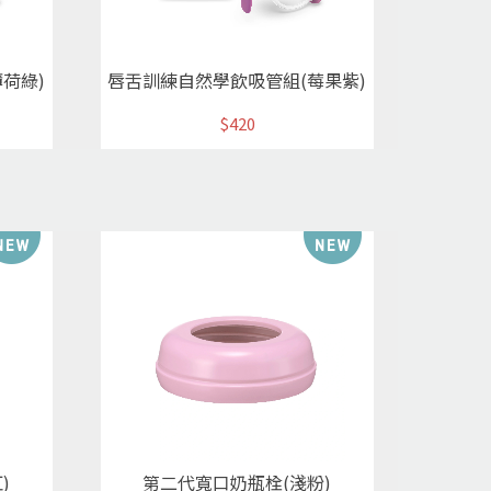
荷綠)
唇舌訓練自然學飲吸管組(莓果紫)
$420
)
第二代寬口奶瓶栓(淺粉)