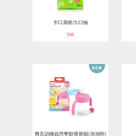
手口濕紙巾22抽
$60
唇舌訓練自然學飲吸管組(泡泡粉)