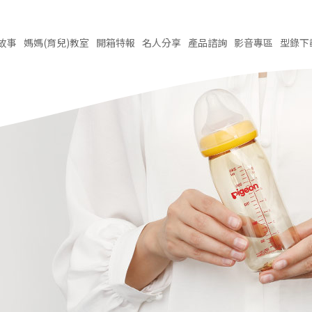
故事
媽媽(育兒)
教室
開箱
特報
名人
分享
產品
諮詢
影音
專區
型錄
下