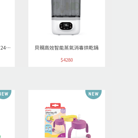
第三代母乳實感T-ester奶瓶240ml/長髮公主(空瓶)
貝親高效智能蒸氣消毒烘乾鍋
$4280