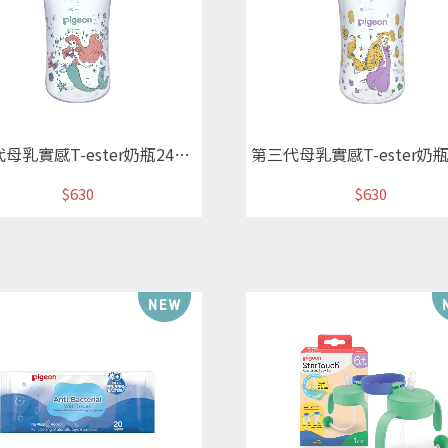
第三代母乳實感T-ester奶瓶240ml/小美人魚(空瓶)
$630
$630