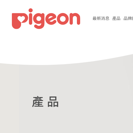
最新
消息
產品
品牌
產 品