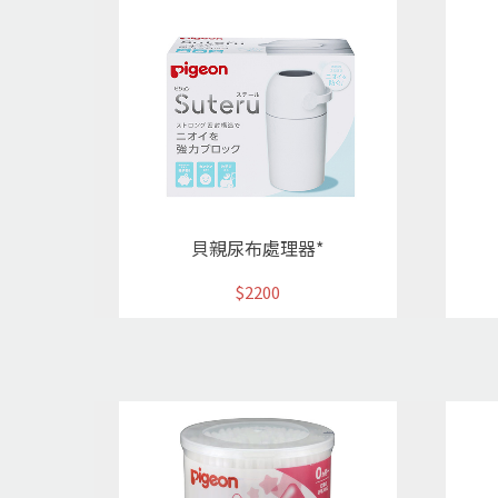
貝親尿布處理器*
$2200