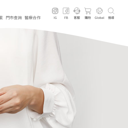
載
門市
查詢
醫療
合作
IG
FB
客服
購物
Global
搜尋