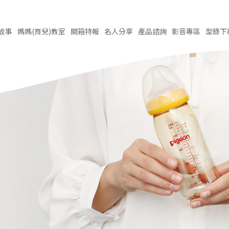
故事
媽媽(育兒)
教室
開箱
特報
名人
分享
產品
諮詢
影音
專區
型錄
下