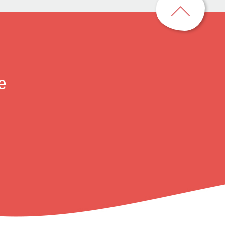
到
頁
首