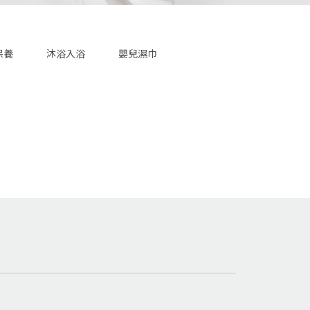
保養
沐浴入浴
嬰兒濕巾