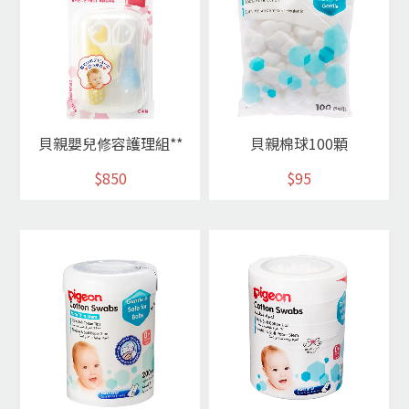
貝親嬰兒修容護理組**
貝親棉球100顆
$850
$95