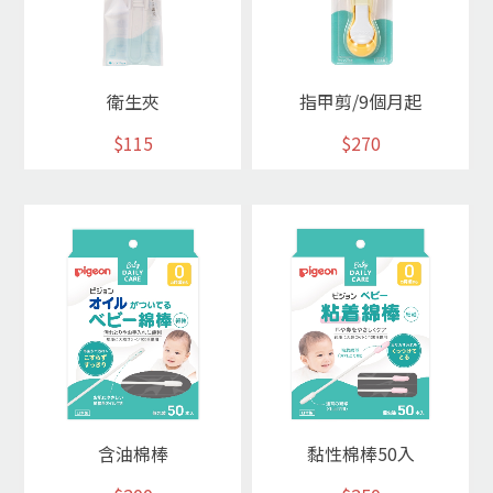
衛生夾
指甲剪/9個月起
$115
$270
含油棉棒
黏性棉棒50入