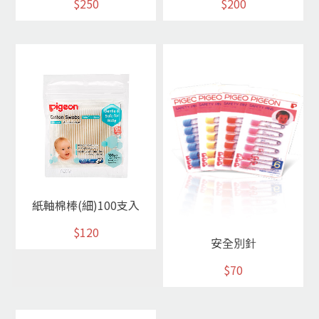
$250
$200
紙軸棉棒(細)100支入
$120
安全別針
$70