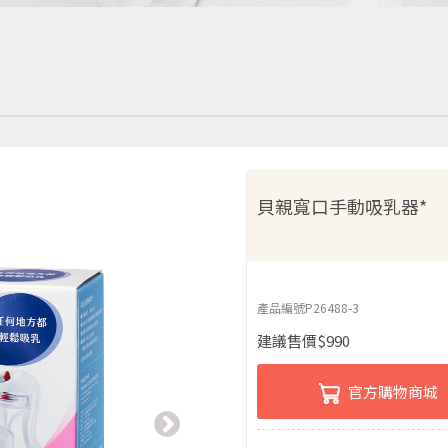
貝親寬口手動吸乳器*
產品編號
P26488-3
建議售價
$
990
官方購物商城