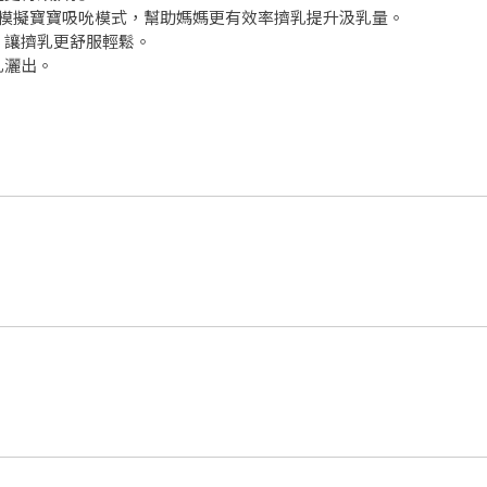
計模擬寶寶吸吮模式，幫助媽媽更有效率擠乳提升汲乳量。
，讓擠乳更舒服輕鬆。
乳灑出。
。