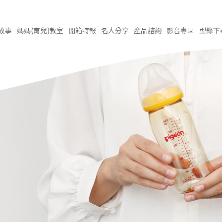
故事
媽媽(育兒)
教室
開箱
特報
名人
分享
產品
諮詢
影音
專區
型錄
下