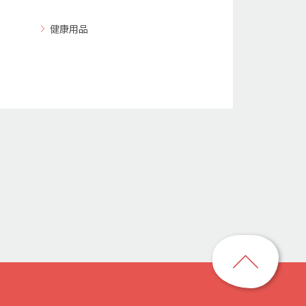
健康用品
回
到
頁
首