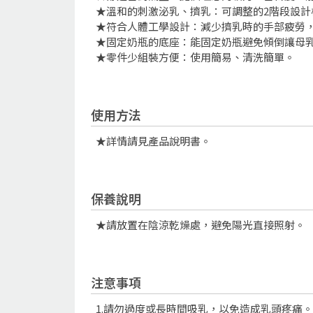
★溫和的刺激泌乳、擠乳：可調整的2階段設
★符合人體工學設計：減少擠乳時的手部疲勞
★固定奶瓶的底座：能固定奶瓶避免傾倒讓母
★零件少組裝方便：使用簡易、清洗簡單。
使用方法
★詳情請見產品說明書。
保養說明
★請放置在陰涼乾燥處，避免陽光直接照射。
注意事項
1.請勿過度或長時間吸乳，以免造成乳頭疼痛