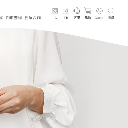
載
門市
查詢
醫療
合作
IG
FB
客服
購物
Global
搜尋