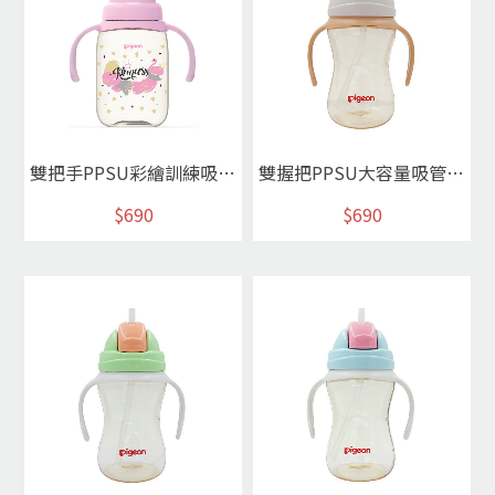
雙把手PPSU彩繪訓練吸管杯(夢幻粉/公主款)*
雙握把PPSU大容量吸管杯/灰*
$690
$690