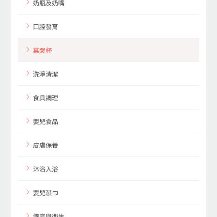
奶瓶及奶嘴
口腔發育
莫哭杯
洗淨清潔
食具調理
嬰兒食品
皮膚保養
沐浴入浴
嬰兒濕巾
儀容與衛生