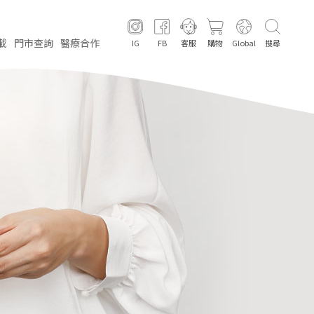
載
門市
查詢
醫療
合作
IG
FB
客服
購物
Global
搜尋