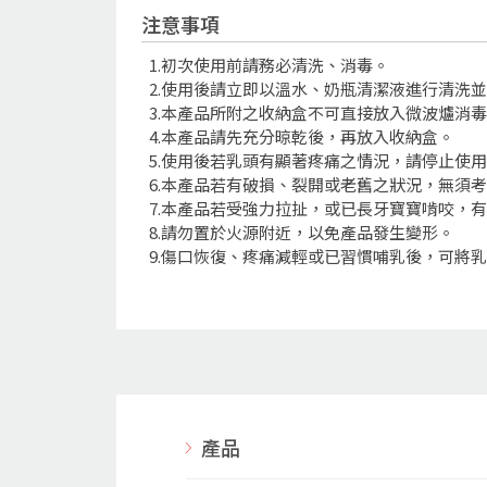
注意事項
1.初次使用前請務必清洗、消毒。
2.使用後請立即以溫水、奶瓶清潔液進行清洗
3.本產品所附之收納盒不可直接放入微波爐消
4.本產品請先充分晾乾後，再放入收納盒。
5.使用後若乳頭有顯著疼痛之情況，請停止使
6.本產品若有破損、裂開或老舊之狀況，無須
7.本產品若受強力拉扯，或已長牙寶寶啃咬，
8.請勿置於火源附近，以免產品發生變形。
9.傷口恢復、疼痛減輕或已習慣哺乳後，可將
產品