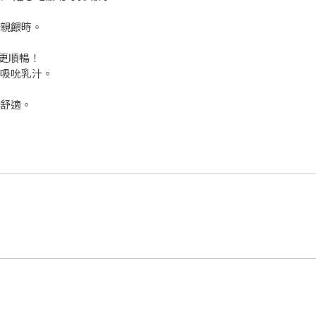
接親餵時。
更順暢！
鬆吸吮乳汁。
。
感舒適。