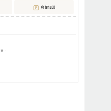
育兒知識
消毒。