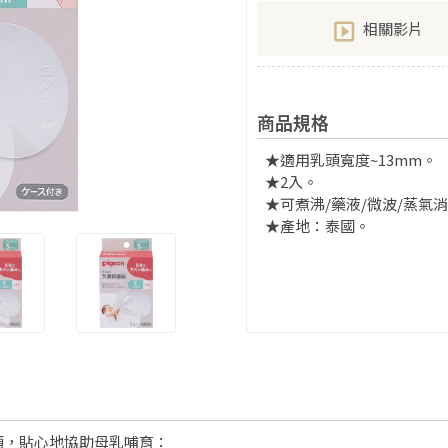
相關影片
商品規格
★適用乳頭寬度~13mm。
★2入。
★可煮沸/藥液/微波/蒸氣
★產地：泰國。
頭，貼心地協助母乳哺育：