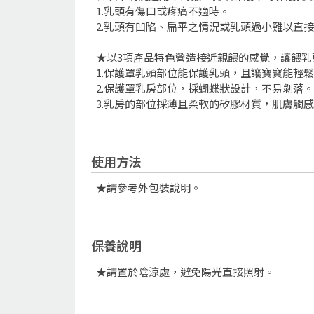
1.乳頭有傷口或疼痛不適時。
2.乳頭有凹陷、扁平之情況或乳頭過小難以直
★以3項產品特色營造接近親餵的感覺，讓餵乳
1.保護罩乳頭部位能保護乳頭，且讓寶寶能輕
2.保護罩乳房部位，採蝴蝶狀設計，不易剝落
3.乳房的部位採薄且柔軟的矽膠材質，肌膚觸
使用方法
★請參考外包裝說明。
保養說明
★請置於陰涼處，避免陽光直接照射。