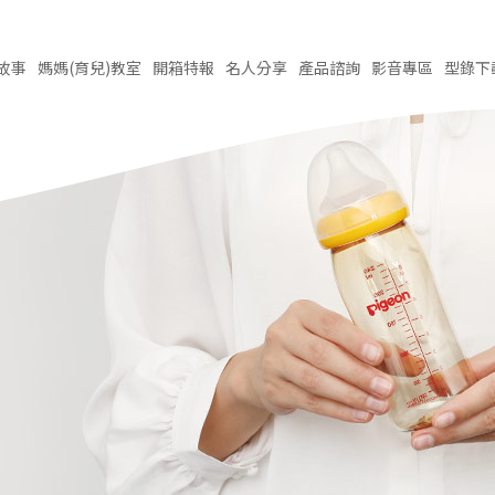
故事
媽媽(育兒)
教室
開箱
特報
名人
分享
產品
諮詢
影音
專區
型錄
下