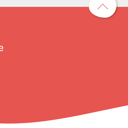
到
頁
首