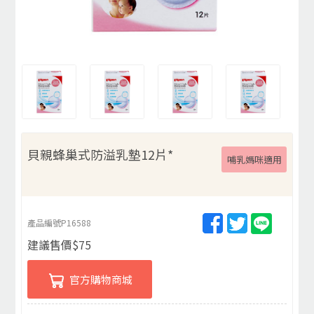
貝親蜂巢式防溢乳墊12片*
哺乳媽咪適用
產品編號
P16588
建議售價
$
75
官方購物商城