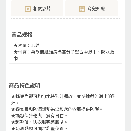
相關影片
育兒知識
商品規格
★容量：12片
★材質：柔軟無纖維織棉高分子聚合物紙巾、防水紙
巾
商品特色說明
★蜂巢內襯可均勻地將乳汁擴散，並快速截流溢出的乳
汁。
★透氣層和防漏護墊為您和您的衣服提供防護。
★讓您保持乾爽，擁有自信。
★超輕薄，與衣服完美服貼。
★防滑黏膠可固定乳墊位置。