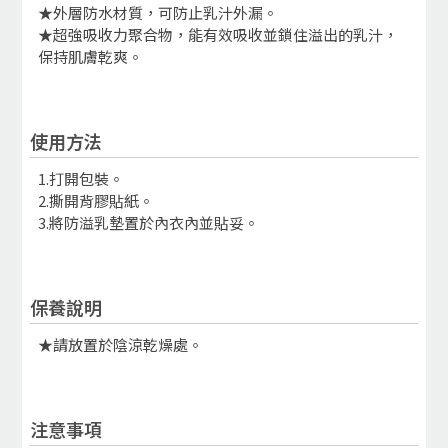
★外層防水材質，可防止乳汁外漏。
★超強吸收力聚合物，能有效吸收並鎖住溢出的乳汁，
保持肌膚乾爽。
使用方法
1.打開包裝。
2.撕開背膠貼紙。
3.將防溢乳墊置於內衣內並貼妥。
保養說明
★請放置於陰涼乾燥處。
注意事項