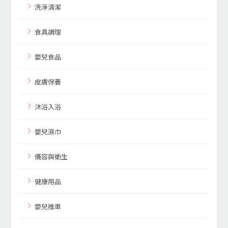
洗淨清潔
食具調理
嬰兒食品
皮膚保養
沐浴入浴
嬰兒濕巾
儀容與衛生
健康用品
嬰兒推車