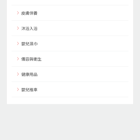
皮膚保養
沐浴入浴
嬰兒濕巾
儀容與衛生
健康用品
嬰兒推車