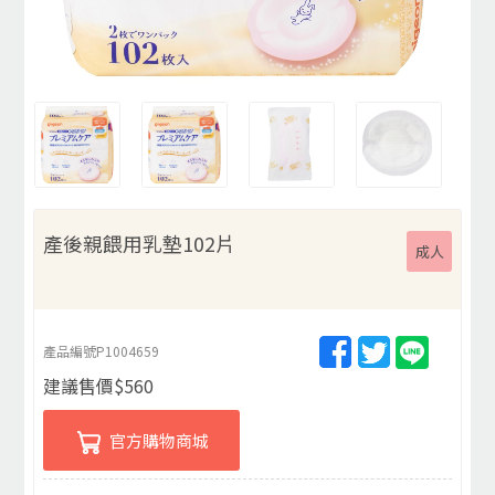
產後親餵用乳墊102片
成人
產品編號
P1004659
建議售價
$
560
官方購物商城