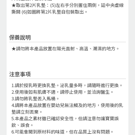
★取出第2片乳墊：(5)左右手分別握住兩側，延中央虛線
撕開 (6)如圖將第2片乳墊自包裝取出。
保養說明
★請勿將本產品放置在陽光直射、高溫、潮濕的地方。
注意事項
1.請於授乳時更換乳墊。泌乳量多時，請隨時進行更換。
2.使用後如有肌膚不適，請停止使用，並洽詢醫生。
3.請勿將乳墊丟入馬桶。
4.請將本產品放置在嬰幼兒無法觸及的地方，使用後的乳
墊請立刻丟棄。
5.本產品之素材雖已確認安全性，但請注意勿讓寶寶誤
飲、誤食。
6.可能會聞到原材料的味道，但在品質上沒有問題。