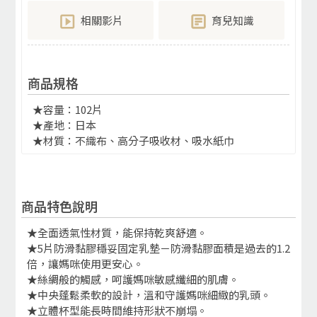
相關影片
育兒知識
商品規格
★容量：102片
★產地：日本
★材質：不織布、高分子吸收材、吸水紙巾
商品特色說明
★全面透氣性材質，能保持乾爽舒適。
★5片防滑黏膠穩妥固定乳墊－防滑黏膠面積是過去的1.2
倍，讓媽咪使用更安心。
★絲綢般的觸感，呵護媽咪敏感纖細的肌膚。
★中央蓬鬆柔軟的設計，溫和守護媽咪細緻的乳頭。
★立體杯型能長時間維持形狀不崩塌。