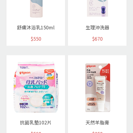
舒膚沐浴乳150ml
生理沖洗器
$550
$670
抗菌乳墊102片
天然羊脂膏