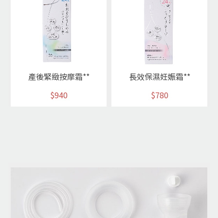
產後緊緻按摩霜**
長效保濕妊娠霜**
$940
$780