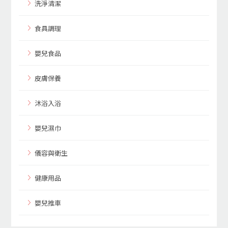
洗淨清潔
食具調理
嬰兒食品
皮膚保養
沐浴入浴
嬰兒濕巾
儀容與衛生
健康用品
嬰兒推車