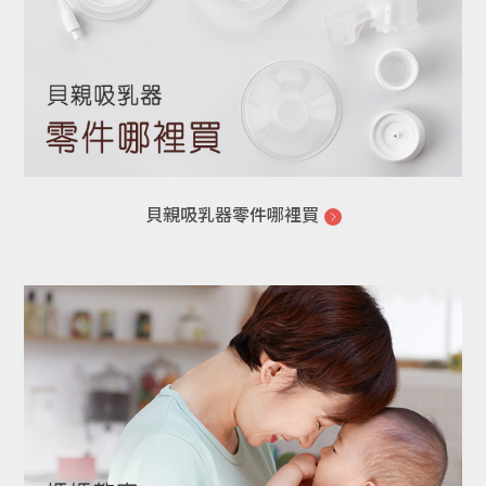
貝親吸乳器零件哪裡買