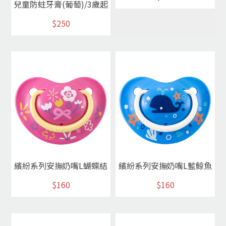
兒童防蛀牙膏(葡萄)/3歲起
$250
繽紛系列安撫奶嘴L蝴蝶結
繽紛系列安撫奶嘴L藍鯨魚
$160
$160