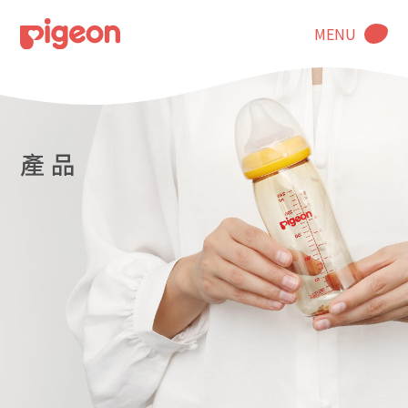
MENU
產 品