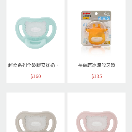
超柔系列全矽膠安撫奶嘴L(海鹽藍)
長頸鹿冰涼咬牙器
$160
$135