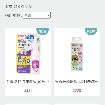
共有
214
件商品
適用年齡 :
含氟防蛀泡沫塗層(葡萄)500ppm
貝親牙菌斑顯示劑 (未滅菌)
$330
$220