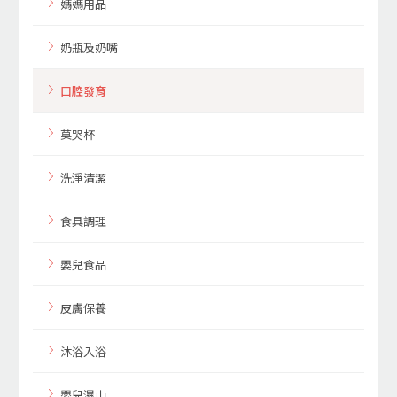
媽媽用品
奶瓶及奶嘴
口腔發育
莫哭杯
洗淨清潔
食具調理
嬰兒食品
皮膚保養
沐浴入浴
嬰兒濕巾