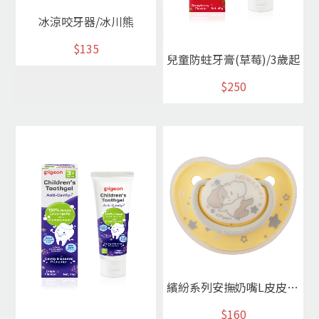
冰涼咬牙器/冰川熊
$135
兒童防蛀牙膏(草莓)/3歲起
$250
繽紛系列安撫奶嘴L皮皮狗黃
$160