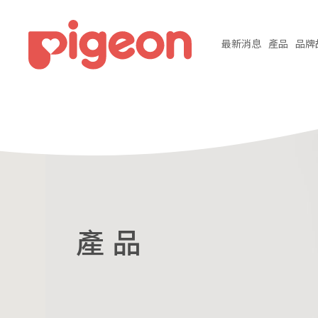
最新
消息
產品
品牌
產 品