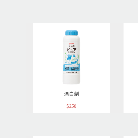
漂白劑
$350