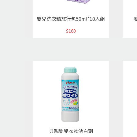
嬰兒洗衣精旅行包50ml*10入組
$160
貝親嬰兒衣物漂白劑