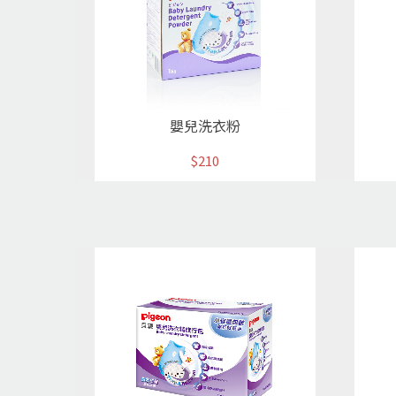
嬰兒洗衣粉
$210