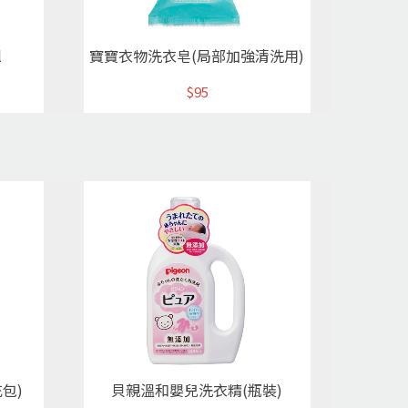
l
寶寶衣物洗衣皂(局部加強清洗用)
$95
包)
貝親溫和嬰兒洗衣精(瓶裝)