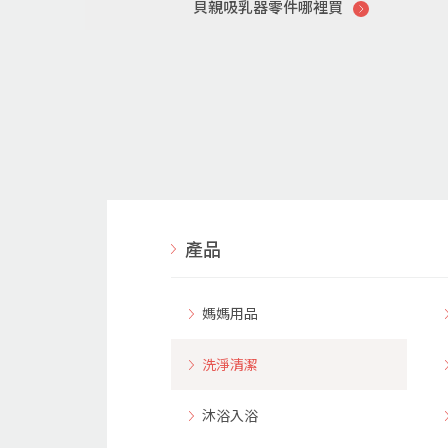
貝親吸乳器零件哪裡買
產品
媽媽用品
洗淨清潔
沐浴入浴