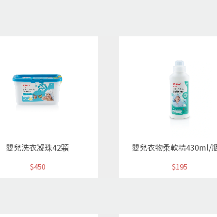
嬰兒洗衣凝珠42顆
嬰兒衣物柔軟精430ml/
$450
$195