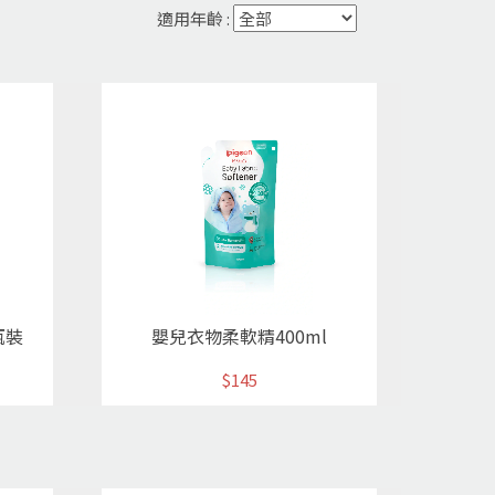
適用年齡 :
瓶裝
嬰兒衣物柔軟精400ml
$145