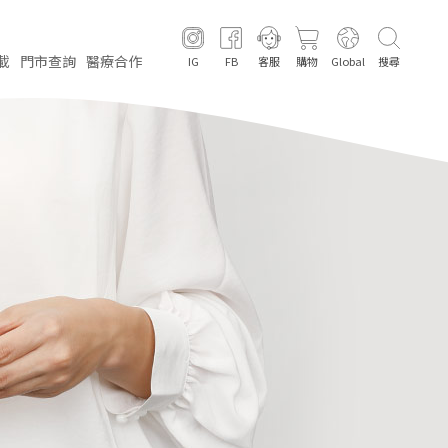
載
門市
查詢
醫療
合作
IG
FB
客服
購物
Global
搜尋