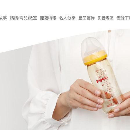
故事
媽媽(育兒)
教室
開箱
特報
名人
分享
產品
諮詢
影音
專區
型錄
下