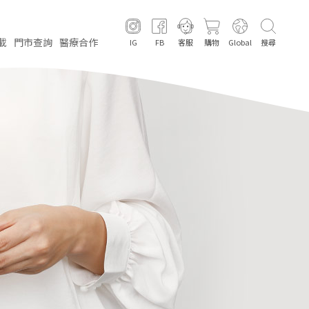
載
門市
查詢
醫療
合作
IG
FB
客服
購物
Global
搜尋