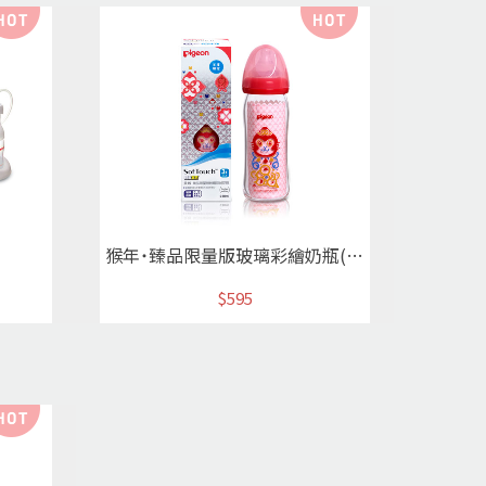
猴年˙臻品限量版玻璃彩繪奶瓶(紅)*
$595