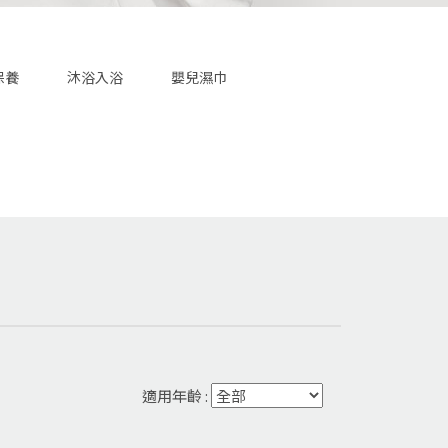
保養
沐浴入浴
嬰兒濕巾
適用年齡 :