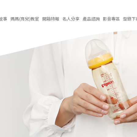
故事
媽媽(育兒)
教室
開箱
特報
名人
分享
產品
諮詢
影音
專區
型錄
下