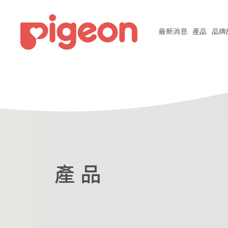
最新
消息
產品
品牌
產 品