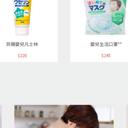
貝親嬰兒凡士林
嬰兒生活口罩**
$220
$245