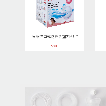
貝親蜂巢式防溢乳墊216片*
$900