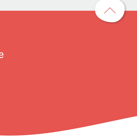
回
到
頁
首