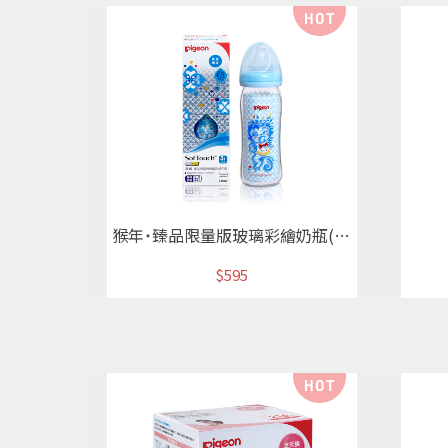
猴年˙臻品限量版玻璃彩繪奶瓶(藍)*
$595