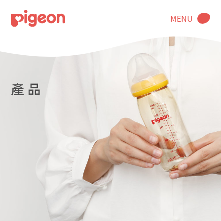
MENU
產 品