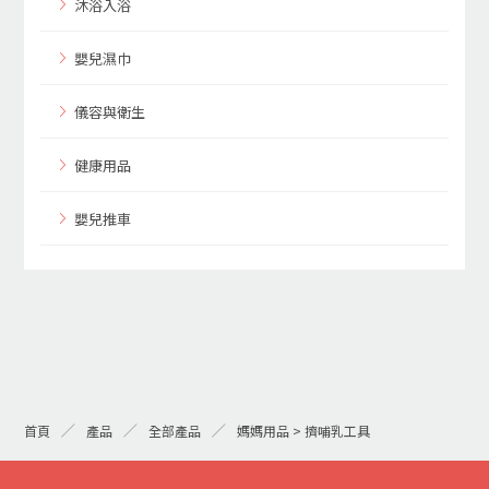
沐浴入浴
嬰兒濕巾
儀容與衛生
健康用品
嬰兒推車
首頁
產品
全部產品
媽媽用品 > 擠哺乳工具