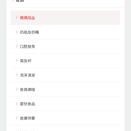
媽媽用品
奶瓶及奶嘴
口腔發育
莫哭杯
洗淨清潔
食具調理
嬰兒食品
皮膚保養