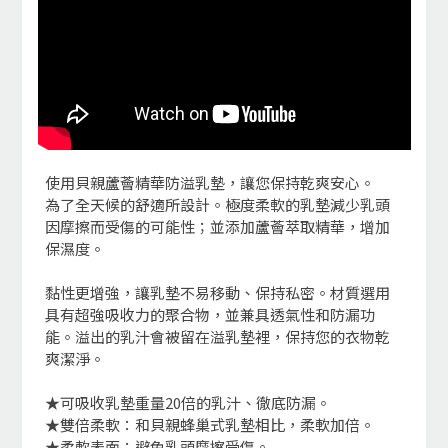
使用貝親蘆薈精華防溢乳墊，讓您保持乾爽安心。
為了全天候的舒適所設計。極度柔軟的乳墊減少乳頭
因摩擦而受傷的可能性；並添加蘆薈萃取精華，增加
保濕度。
黏性更增強，讓乳墊不易移動、保持私密。材質選用
具有超強吸收力的聚合物，並兼具透氣性和防漏功
能。溢出的乳汁會被留在溢乳墊裡，保持您的衣物乾
爽潔淨。
★可吸收乳墊重量20倍的乳汁、徹底防漏。
★雙倍柔軟：和貝親蜂巢式乳墊相比，柔軟加倍。
★柔軟表面：避免乳頭摩擦受傷。