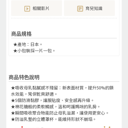
相關影片
育兒知識
商品規格
★產地：日本。
★小包裝採一片一包。
商品特色說明
★吸收母乳黏膩感不殘留：新表面材質，提升50%的鎖
水效能，常保乾爽舒適。
★5個防滑黏膠，讓服貼度、安全感再升級。
★棉花糖般的柔軟觸感，溫和呵護媽咪的乳房。
★瞬間吸收聚合物能防止母乳溢漏，讓使用更安心。
★防溢乳墊的立體罩杯，能維持形狀不崩塌。