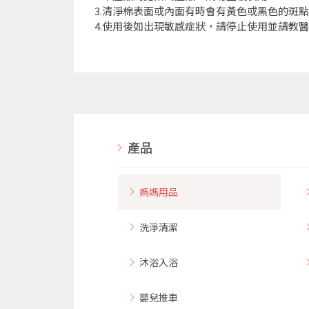
3.清淨棉表面或內面有時會有黃色或黑色的斑
4.使用後如出現敏感症狀，請停止使用並請教
產品
媽媽用品
洗淨清潔
沐浴入浴
嬰兒推車