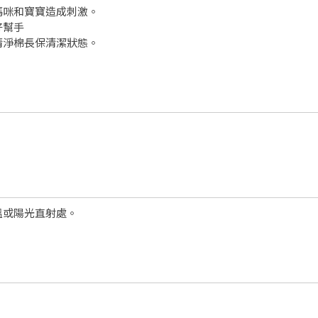
媽咪和寶寶造成刺激。
好幫手
清淨棉長保清潔狀態。
溫或陽光直射處。