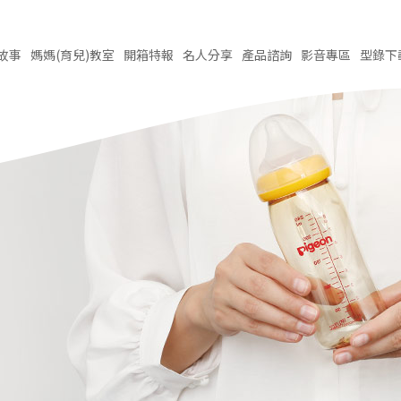
故事
媽媽(育兒)
教室
開箱
特報
名人
分享
產品
諮詢
影音
專區
型錄
下