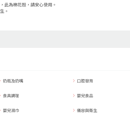
點，此為棉花殼，請安心使用。
醫生。
奶瓶及奶嘴
口腔發育
食具調理
嬰兒食品
嬰兒濕巾
儀容與衛生