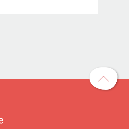
回
到
頁
首