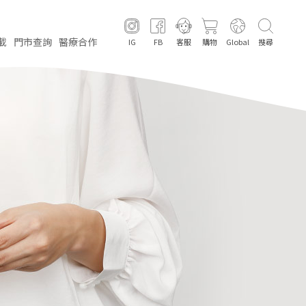
載
門市
查詢
醫療
合作
IG
FB
客服
購物
Global
搜尋