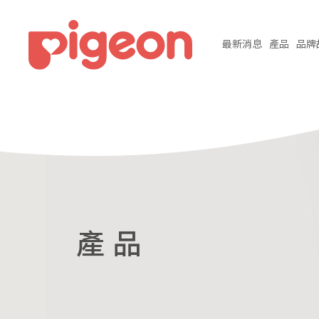
最新
消息
產品
品牌
產 品