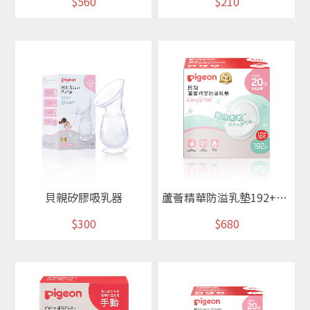
$560
$210
貝親矽膠吸乳器
蘆薈精華防溢乳墊192+12片
$300
$680