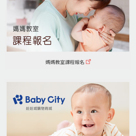
媽媽教室課程報名