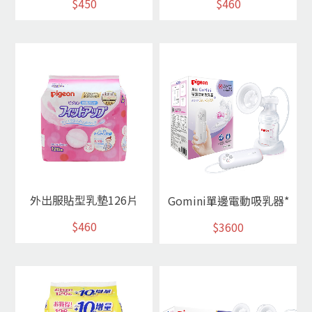
$450
$460
外出服貼型乳墊126片
Gomini單邊電動吸乳器*
$460
$3600