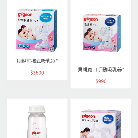
貝親可攜式吸乳器*
貝親寬口手動吸乳器*
$3600
$990