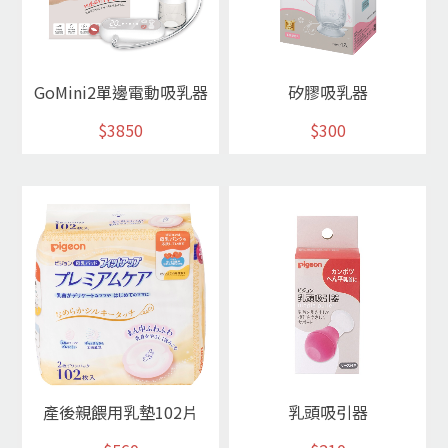
GoMini2單邊電動吸乳器
矽膠吸乳器
$3850
$300
產後親餵用乳墊102片
乳頭吸引器