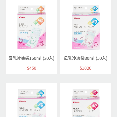
母乳冷凍袋160ml (20入)
母乳冷凍袋80ml (50入)
$450
$1020