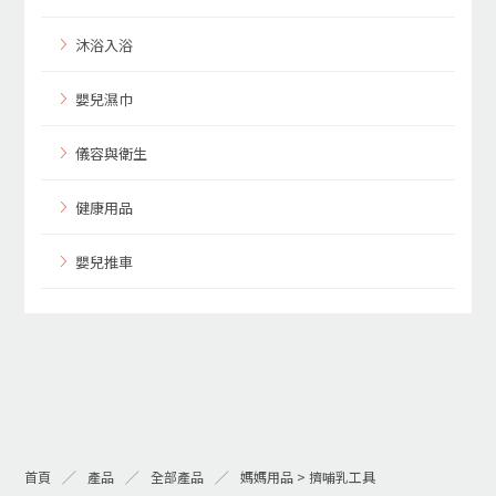
沐浴入浴
嬰兒濕巾
儀容與衛生
健康用品
嬰兒推車
首頁
產品
全部產品
媽媽用品 > 擠哺乳工具