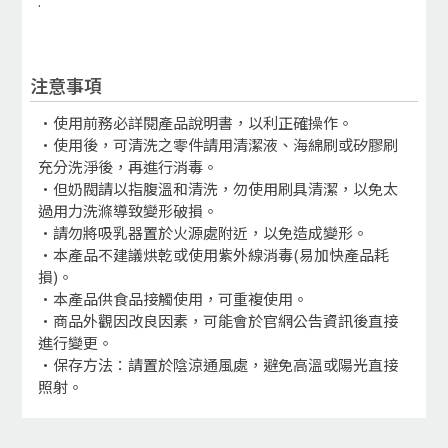
.
注意事項
•使用前務必詳閱產品說明書，以利正確操作。
•使用後，可清洗之零件請用清潔液、海綿刷或矽膠刷
充分洗淨後，再進行消毒。
•但奶閥請以指腹溫和清洗，勿使用刷具清潔，以免太
過用力洗滌導致變形破損。
•請勿將吸乳器置於火源處附近，以免造成變形。
•本產品不建議烘乾或使用紫外線消毒(易加快產品耗
損)。
•本產品供食品接觸使用，可重複使用。
•商品外觀因改良因素，可能會於官網公告資訊後直接
進行變更。
•保存方法：請置於陰涼通風處，避免高溫或陽光直接
照射。