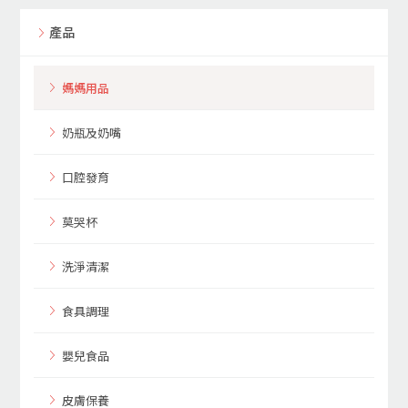
產品
媽媽用品
奶瓶及奶嘴
口腔發育
莫哭杯
洗淨清潔
食具調理
嬰兒食品
皮膚保養