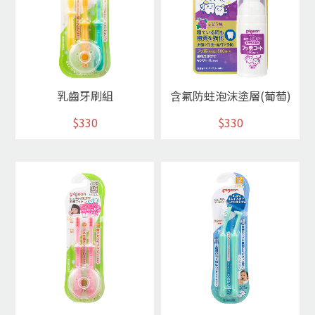
乳齒牙刷組
含氟防蛀泡沫塗層(葡萄)
$330
$330