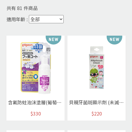
共有
81
件商品
適用年齡 :
含氟防蛀泡沫塗層(葡萄)500ppm
貝親牙菌斑顯示劑 (未滅菌)
$330
$220