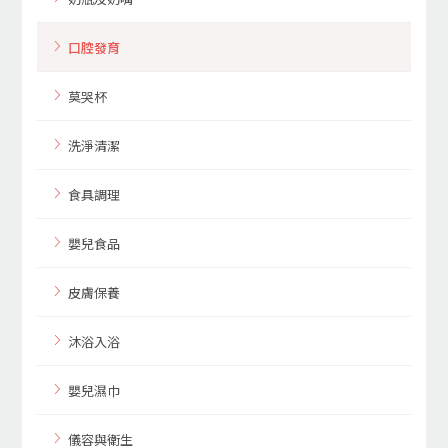
口腔發育
莫哭杯
洗淨清潔
食具調理
嬰兒食品
皮膚保養
沐浴入浴
嬰兒濕巾
儀容與衛生