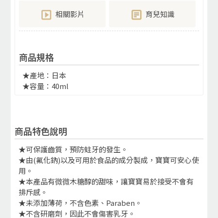
相關影片
育兒知識
商品規格
★產地：日本
★容量：40ml
商品特色說明
★可保護齒質，預防蛀牙的發生。
★由(氟化鈉)以及可用於食品的成分製成，寶寶可安心使
用。
★本產品有微微木糖醇的甜味，讓寶寶易於接受不會有
排斥感。
★未添加薄荷，不含色素、Paraben。
★不含研磨劑，因此不會傷害乳牙。