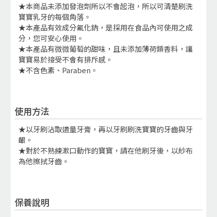
★本商品未添加發泡劑所以不會起泡，所以可清楚刷洗
寶寶乳牙的每個角落。
★本產品有效成分氟化鈉，是採用在食品內可使用之成
分，您可安心使用。
★本產品有微微葡萄的甜味，且未添加薄荷類香料，讓
寶寶易於接受不會有排斥感。
★不含色素、Paraben。
使用方法
★以牙刷沾取適量牙膏，再以牙刷刷洗寶寶的牙齒與牙
齦。
★對於不熟練漱口動作的寶寶，請在他刷牙後，以紗布
為他擦拭牙齒。
保養說明