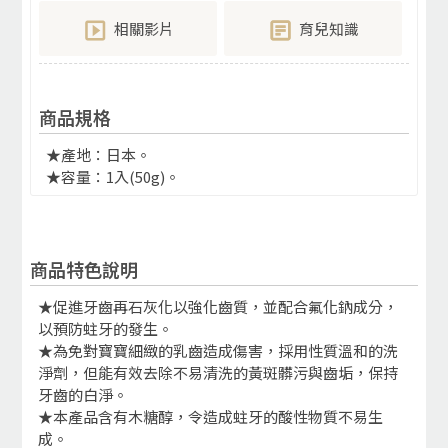
相關影片
育兒知識
商品規格
★產地：日本。
★容量：1入(50g)。
商品特色說明
★促進牙齒再石灰化以強化齒質，並配合氟化鈉成分，
以預防蛀牙的發生。
★為免對寶寶細緻的乳齒造成傷害，採用性質溫和的洗
淨劑，但能有效去除不易清洗的黃斑髒污與齒垢，保持
牙齒的白淨。
★本產品含有木糖醇，令造成蛀牙的酸性物質不易生
成。