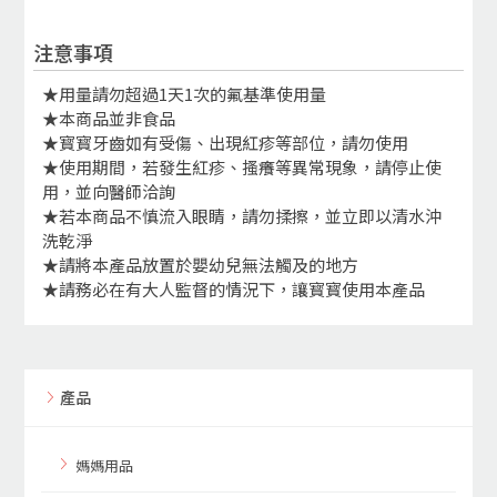
注意事項
★用量請勿超過1天1次的氟基準使用量
★本商品並非食品
★寳寳牙齒如有受傷、出現紅疹等部位，請勿使用
★使用期間，若發生紅疹、搔癢等異常現象，請停止使
用，並向醫師洽詢
★若本商品不慎流入眼睛，請勿揉擦，並立即以清水沖
洗乾淨
★請將本產品放置於嬰幼兒無法觸及的地方
★請務必在有大人監督的情況下，讓寳寳使用本產品
產品
媽媽用品