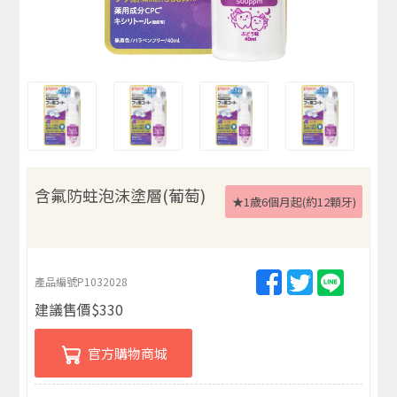
含氟防蛀泡沫塗層(葡萄)
★1歲6個月起(約12顆牙)
產品編號
P1032028
建議售價
$
330
官方購物商城