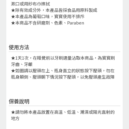
漱口或用紗布巾擦拭
★除有效成分外，本產品皆採食品用原料製成
★本產品為葡萄口味，寳寳使用不排斥
★本商品不含研磨劑、色素、Paraben
使用方法
★1天1次，在睡覺前以牙刷適量沾取本商品，為寳寳刷
牙齒、牙齦
★如圖請以壓頭在上、瓶身直立的狀態按下壓頭，勿在
瓶身顛倒、壓頭朝下情況按下壓頭，以免壓頭產生故障
保養說明
★請勿將本產品放置在高溫、低溫、潮濕或陽光直射的
地方