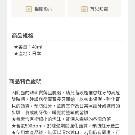
相關影片
育兒知識
商品規格
★容量：40ml
★產地：日本
商品特色說明
因乳齒的琺瑯質薄且脆弱，幼兒階段是罹患蛀牙的高危
險時期，建議您從寳寳長牙開始，以氟來保護、強化寳
貝的齒質，預防蛀牙，並將其作為日常照護牙齒進階的
步驟，養成刷牙後、睡覺前塗氟的習慣。
★氟素含有極細小的泡沫，能深入齒縫的各個角落
★含氟500ppm，於睡覺期間強化齒質，預防蛀牙產生
★使用本產品後，無須以清水漱口。若您仍有顧慮，可