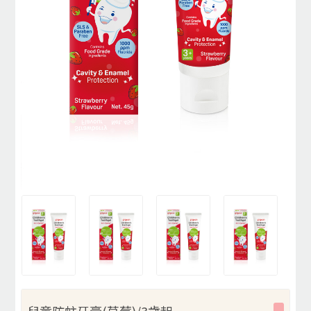
兒童防蛀牙膏(草莓)/3歲起