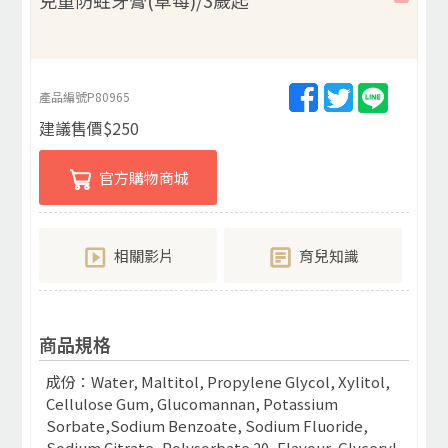
產品編號
P80965
建議售價
$
250
官方購物商城
相關影片
育兒知識
商品規格
成份：Water, Maltitol, Propylene Glycol, Xylitol,
Cellulose Gum, Glucomannan, Potassium
Sorbate,Sodium Benzoate, Sodium Fluoride,
Sodium Citrate, Polysorbate 20, Flavour, Glyceryl