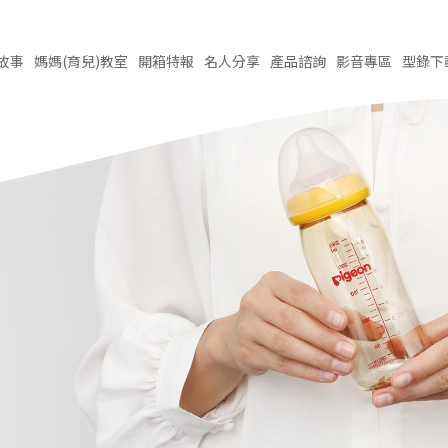
故事
媽媽(育兒)
教室
開箱
特報
名人
分享
產品
諮詢
影音
專區
型錄
下