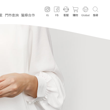
載
門市
查詢
醫療
合作
IG
FB
客服
購物
Global
搜尋