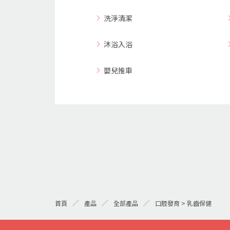
洗淨清潔
沐浴入浴
嬰兒推車
首頁
產品
全部產品
口腔發育 > 乳齒保健