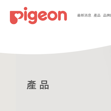
最新
消息
產品
品牌
產 品