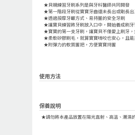
★貝親練習牙刷系列是與牙科醫師共同開發
★第一階段牙刷從寶寶牙齒還未長出或剛長出
★透過按摩牙齦方式、易持握的安全牙刷
★讓寶貝練習將牙刷放入口中，開始養成刷牙
★寶寶的第一支牙刷，讓寶貝不僅愛上刷牙，
★柔軟矽膠刷毛，就算寶寶啃咬也安心，且能
★附彈力的軟質握把，方便寶寶持握
使用方法
保養說明
★請勿將本產品放置在陽光直射、高溫、潮濕