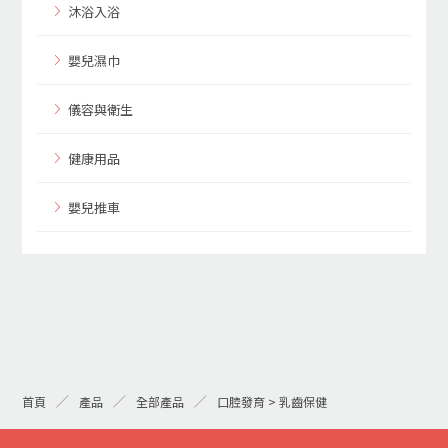
沐浴入浴
嬰兒濕巾
儀容與衛生
健康用品
嬰兒推車
首頁
產品
全部產品
口腔發育 > 乳齒保健