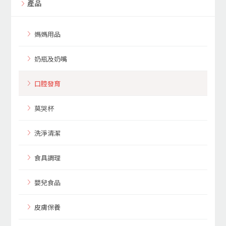
產品
媽媽用品
奶瓶及奶嘴
口腔發育
莫哭杯
洗淨清潔
食具調理
嬰兒食品
皮膚保養