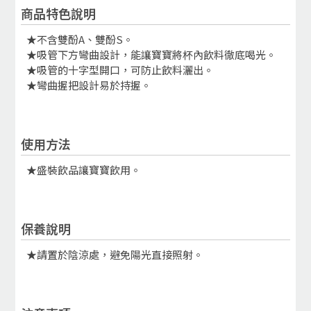
商品特色說明
★不含雙酚A、雙酚S。
★吸管下方彎曲設計，能讓寶寶將杯內飲料徹底喝光。
★吸管的十字型開口，可防止飲料灑出。
★彎曲握把設計易於持握。
使用方法
★盛裝飲品讓寶寶飲用。
保養說明
★請置於陰涼處，避免陽光直接照射。