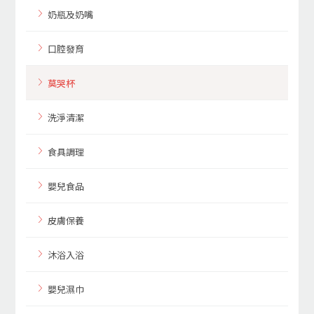
奶瓶及奶嘴
口腔發育
莫哭杯
洗淨清潔
食具調理
嬰兒食品
皮膚保養
沐浴入浴
嬰兒濕巾