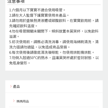
注意事項
1.六個月以下寶寶不適合使用吸管。
2.請在大人監督下讓寶寶使用本產品。
3.請勿用於盛裝熱燙液體或碳酸飲料，在寶寶飲用前，請
先確認飲料溫度。
4.勿在吸管開關未關閉下，傾斜放置本莫哭杯，以免飲料
溢漏。
5.初次使用前，請務必清洗消毒，請使用海綿刷清洗，清
洗力道請勿過猛，以免造成商品受損。
6.每次使用後請徹底清洗後晾乾，勿使用烘乾機烘乾。
7.勿倒入超過50°C的熱水，且讓莫哭杯處於密封狀態，以
免瓶身變形。
產品
媽媽用品