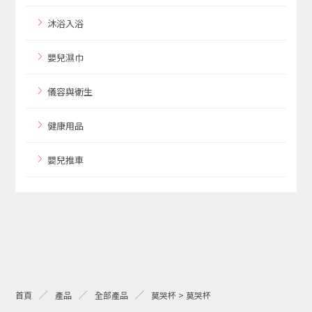
沐浴入浴
嬰兒濕巾
儀容與衛生
健康用品
嬰兒推車
首頁
產品
全部產品
莫哭杯 > 莫哭杯