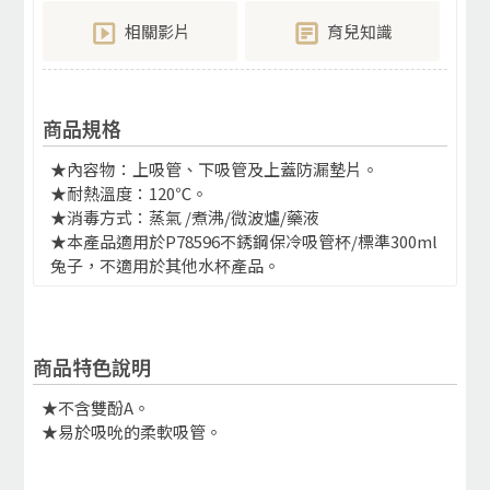
相關影片
育兒知識
商品規格
★內容物：上吸管、下吸管及上蓋防漏墊片。
★耐熱溫度：120℃。
★消毒方式：蒸氣 /煮沸/微波爐/藥液
★本產品適用於P78596不銹鋼保冷吸管杯/標準300ml
兔子，不適用於其他水杯產品。
商品特色說明
★不含雙酚A。
★易於吸吮的柔軟吸管。