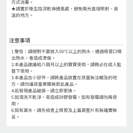
方式消毒。
★請置於衛生陰涼乾燥通風處，避免陽光直接照射、高
溫的地方。
注意事項
1.警告：請絕對不要放入50℃以上的熱水，通過吸管口噴
出熱水，會造成燙傷。
2.本產品建議給八個月以上的寶寶使用，請務必在成人監
督下使用。
3.本產品含小部件，請將產品放置在孩童無法觸及的地
方，請勿讓孩童單獨裝卸此產品。
4.若發現產品破損，請立即更換。
5.如清洗不乾淨，易造成矽膠發霉。如有發霉請勿再使
用。
6.如有漏水，請先檢查上吸管及上蓋漏墊片有無確實裝
妥。