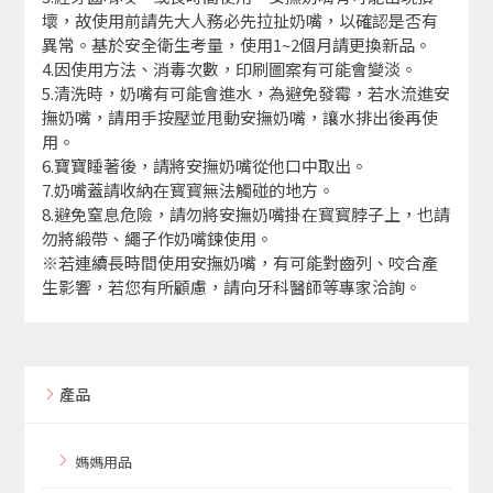
壞，故使用前請先大人務必先拉扯奶嘴，以確認是否有
異常。基於安全衛生考量，使用1~2個月請更換新品。
4.因使用方法、消毒次數，印刷圖案有可能會變淡。
5.清洗時，奶嘴有可能會進水，為避免發霉，若水流進安
撫奶嘴，請用手按壓並甩動安撫奶嘴，讓水排出後再使
用。
6.寶寶睡著後，請將安撫奶嘴從他口中取出。
7.奶嘴蓋請收納在寳寳無法觸碰的地方。
8.避免窒息危險，請勿將安撫奶嘴掛在寳寳脖子上，也請
勿將緞帶、繩子作奶嘴鍊使用。
※若連續長時間使用安撫奶嘴，有可能對齒列、咬合產
生影響，若您有所顧慮，請向牙科醫師等專家洽詢。
產品
媽媽用品