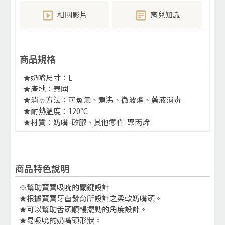
相關影片
育兒知識
商品規格
★奶嘴尺寸：L
★產地：泰國
★消毒方法：可蒸氣、煮沸、微波爐、藥液消毒
★耐熱溫度：120℃
★材質：奶嘴-矽膠、其他零件-聚丙烯
商品特色說明
※幫助寶寶吸吮的關鍵設計
★根據寶寶牙齒發育所設計之柔軟奶嘴頭。
★可以幫助舌頭順暢擺動的角度設計。
★易吸吮的奶嘴頭形狀。