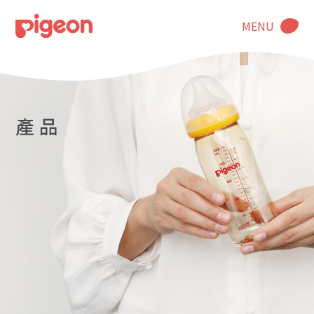
MENU
產 品