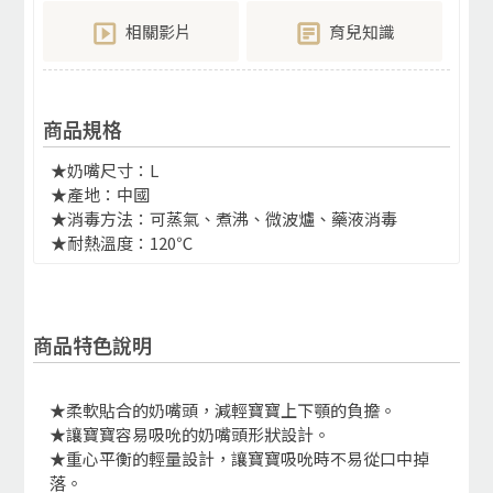
相關影片
育兒知識
商品規格
★奶嘴尺寸：L
★產地：中國
★消毒方法：可蒸氣、煮沸、微波爐、藥液消毒
★耐熱溫度：120℃
商品特色說明
★柔軟貼合的奶嘴頭，減輕寶寶上下顎的負擔。
★讓寶寶容易吸吮的奶嘴頭形狀設計。
★重心平衡的輕量設計，讓寶寶吸吮時不易從口中掉
落。