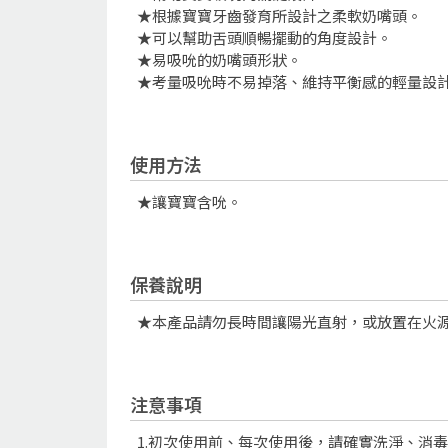
★根據寶寶牙齒發育所設計之柔軟奶嘴頭。
★可以幫助舌頭順暢擺動的角度設計。
★易吸吮的奶嘴頭形狀。
★考量吸吮時不易掉落、維持平衡感的輕量設
使用方法
★讓寶寶含吮。
保養說明
★本產品請勿長時間讓陽光直射，或放置在火
注意事項
1.初次使用前、每次使用後，請確實洗淨、消