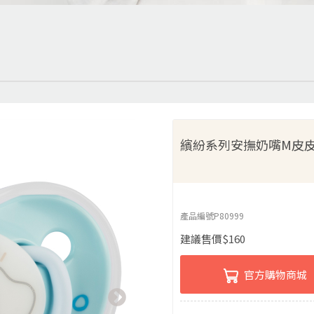
繽紛系列安撫奶嘴M皮
產品編號
P80999
建議售價
$
160
官方購物商城