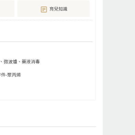
育兒知識
、微波爐、藥液消毒
件-聚丙烯