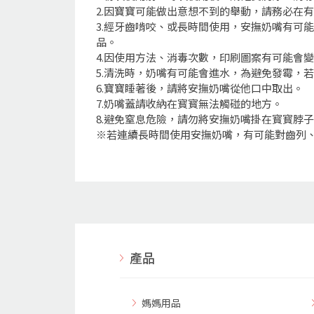
2.因寶寶可能做出意想不到的舉動，請務必在
3.經牙齒啃咬、或長時間使用，安撫奶嘴有可
品。
4.因使用方法、消毒次數，印刷圖案有可能會
5.清洗時，奶嘴有可能會進水，為避免發霉，
6.寶寶睡著後，請將安撫奶嘴從他口中取出。
7.奶嘴蓋請收納在寳寳無法觸碰的地方。
8.避免窒息危險，請勿將安撫奶嘴掛在寳寳脖
※若連續長時間使用安撫奶嘴，有可能對齒列
產品
媽媽用品