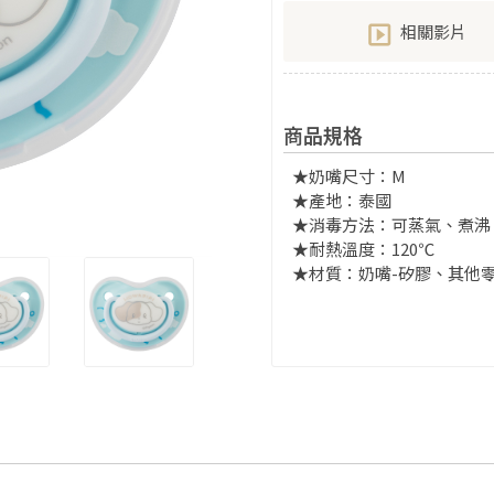
相關影片
商品規格
★奶嘴尺寸：M
★產地：泰國
★消毒方法：可蒸氣、煮沸
★耐熱溫度：120℃
★材質：奶嘴-矽膠、其他零