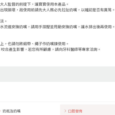
有大人監督的前提下，讓寶寶使用本產品。
能出現損壞，故使用前請先大人務必先拉扯奶嘴，以確認是否有異常。
變淡。
若水流進安撫奶嘴，請用手按壓並甩動安撫奶嘴，讓水排出後再使用
子上，也請勿將緞帶、繩子作奶嘴鍊使用。
、咬合產生影響，若您有所顧慮，請向牙科醫師等專家洽詢。
奶瓶及奶嘴
口腔發育