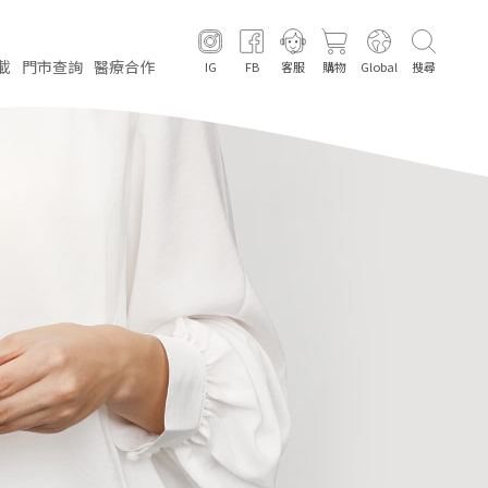
載
門市
查詢
醫療
合作
IG
FB
客服
購物
Global
搜尋