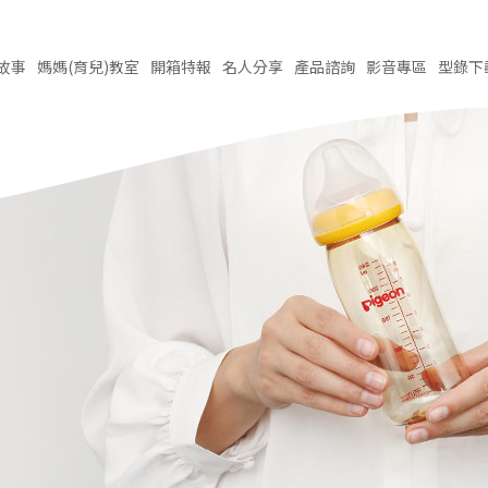
故事
媽媽(育兒)
教室
開箱
特報
名人
分享
產品
諮詢
影音
專區
型錄
下