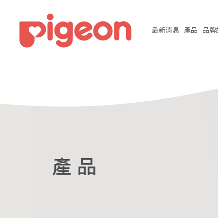
最新
消息
產品
品牌
產 品