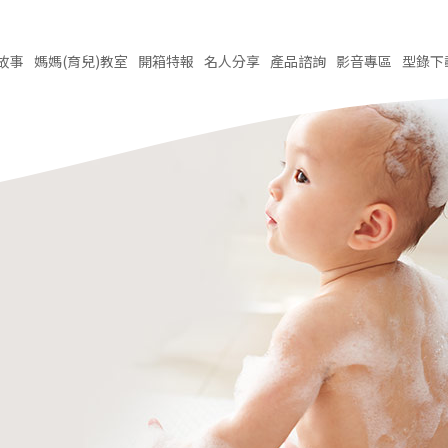
故事
媽媽(育兒)
教室
開箱
特報
名人
分享
產品
諮詢
影音
專區
型錄
下