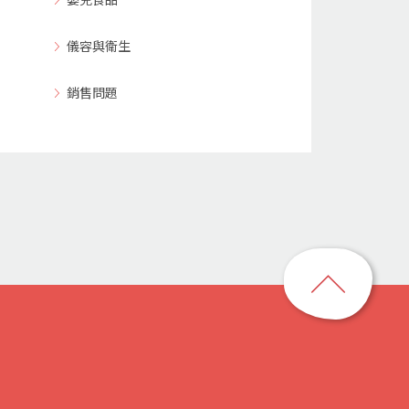
儀容與衛生
銷售問題
回
到
頁
首