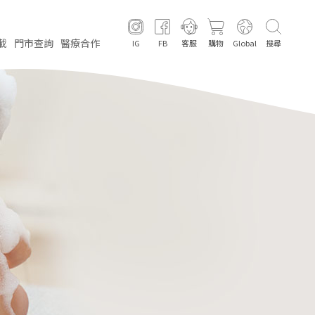
載
門市
查詢
醫療
合作
IG
FB
客服
購物
Global
搜尋