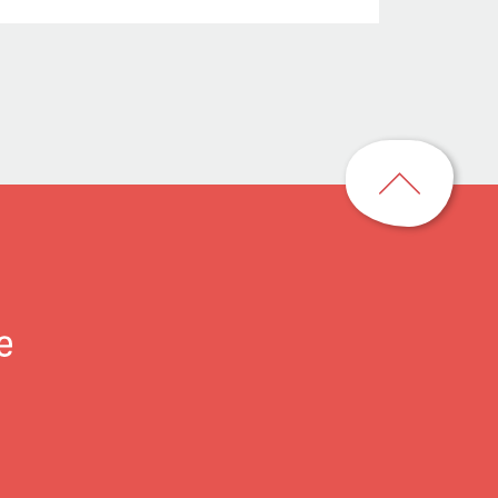
回
到
頁
首