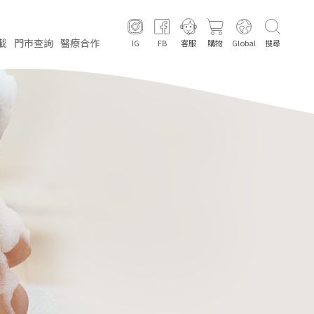
載
門市
查詢
醫療
合作
IG
FB
客服
購物
Global
搜尋