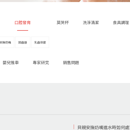
口腔發育
莫哭杯
洗淨清潔
食具調理
安撫奶嘴
固齒器
乳齒保健
嬰兒推車
專家研究
銷售問題
貝親安撫奶嘴進水時如何處