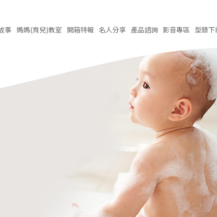
故事
媽媽(育兒)
教室
開箱
特報
名人
分享
產品
諮詢
影音
專區
型錄
下