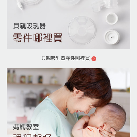
貝親吸乳器零件哪裡買