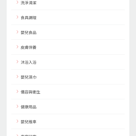
洗淨清潔
食具調理
嬰兒食品
皮膚保養
沐浴入浴
嬰兒濕巾
儀容與衛生
健康用品
嬰兒推車