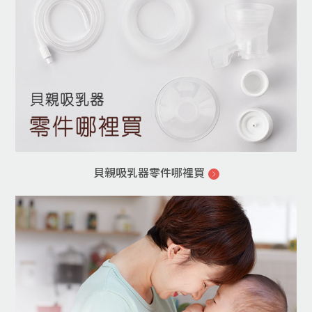
貝親吸乳器零件哪裡買