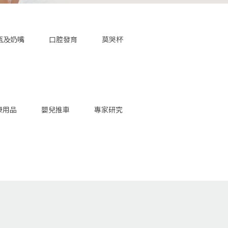
瓶及奶嘴
口腔發育
莫哭杯
康用品
嬰兒推車
專家研究