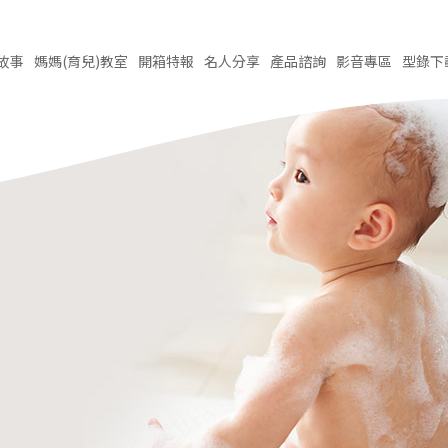
故事
媽媽(育兒)
教室
開箱
特報
名人
分享
產品
諮詢
影音
專區
型錄
下