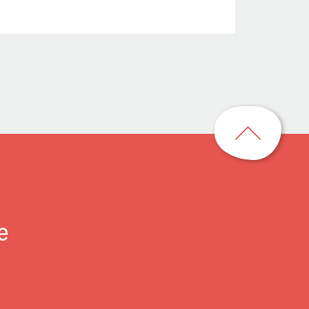
回
到
頁
首