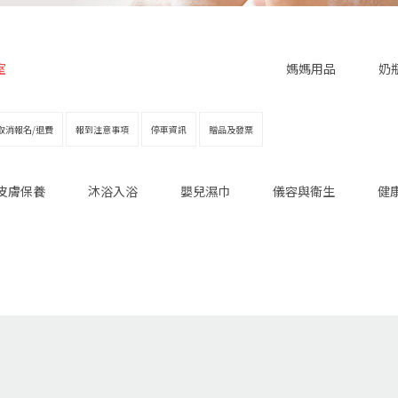
室
媽媽用品
奶
取消報名/退費
報到注意事項
停車資訊
贈品及發票
皮膚保養
沐浴入浴
嬰兒濕巾
儀容與衛生
健