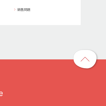
銷售問題
回
到
頁
首