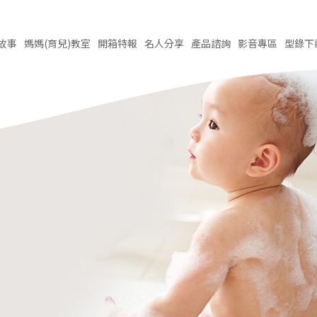
故事
媽媽(育兒)
教室
開箱
特報
名人
分享
產品
諮詢
影音
專區
型錄
下