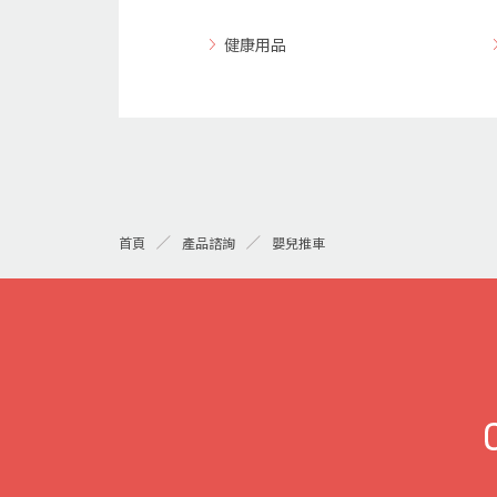
健康用品
嬰兒推車
首頁
產品諮詢