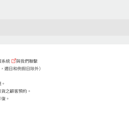
服系統
與我們聯繫
週六，週日和例假日除外）
題。
司貨之顧客預約。
修復。