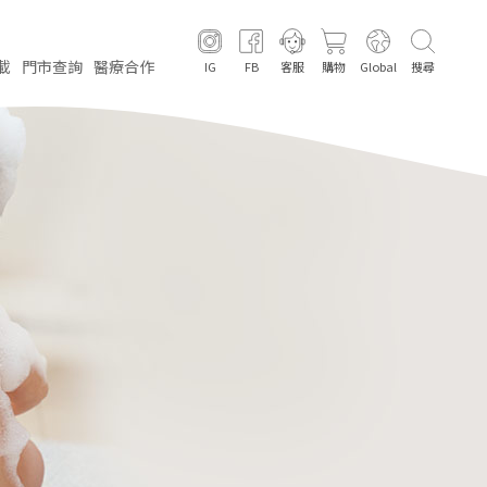
載
門市
查詢
醫療
合作
IG
FB
客服
購物
Global
搜尋