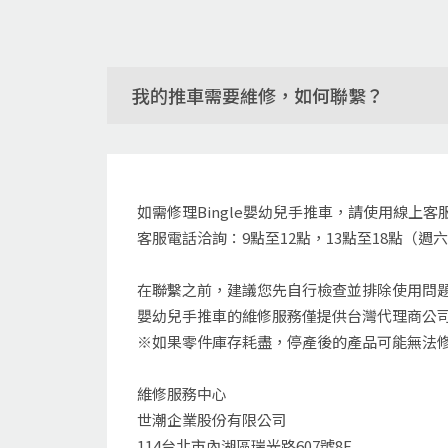
我的推車需要維修，如何聯繫？
如需修理Bingle嬰幼兒手推車，請使用
線上客
客服電話洽詢：9點至12點，13點至18點（
在聯繫之前，建議您先自行檢查並排除使用問
嬰幼兒手推車的維修服務僅提供台灣代理商公
※如果零件庫存耗盡，停產後的產品可能無法
維修服務中心
世潮企業股份有限公司
114台北市內湖區瑞光路607號8F