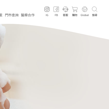
載
門市
查詢
醫療
合作
IG
FB
客服
購物
Global
搜尋