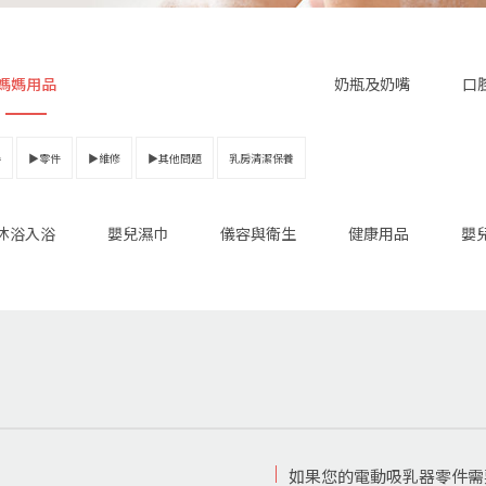
媽媽用品
奶瓶及奶嘴
口
器
▶零件
▶維修
▶其他問題
乳房清潔保養
沐浴入浴
嬰兒濕巾
儀容與衛生
健康用品
嬰
如果您的電動吸乳器零件需要