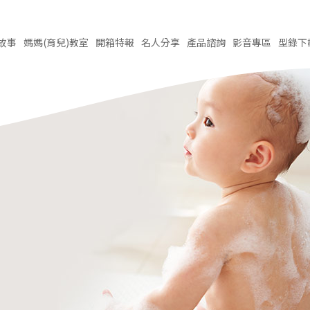
故事
媽媽(育兒)
教室
開箱
特報
名人
分享
產品
諮詢
影音
專區
型錄
下