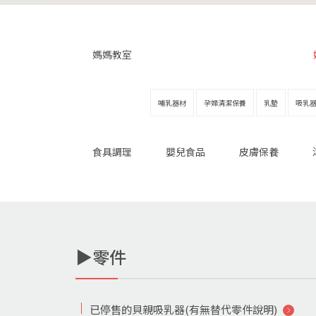
媽媽教室
哺乳器材
孕婦清潔保養
乳墊
吸乳
食具調理
嬰兒食品
皮膚保養
▶零件
已停售的貝親吸乳器(有無替代零件說明)