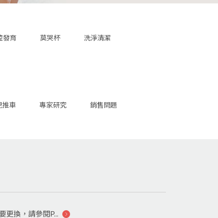
腔發育
莫哭杯
洗淨清潔
兒推車
專家研究
銷售問題
更換，請參閱P...