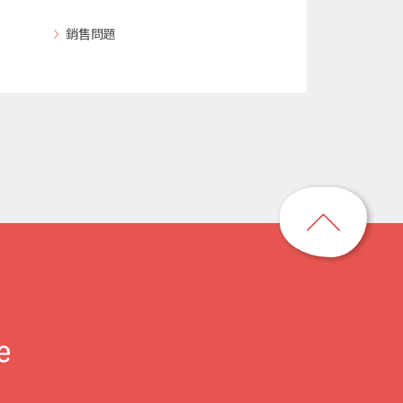
銷售問題
回
到
頁
首