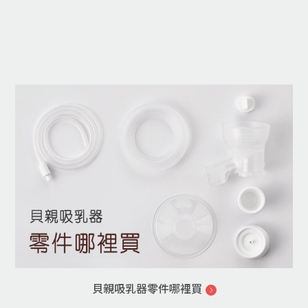
貝親吸乳器零件哪裡買