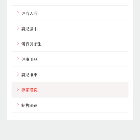
沐浴入浴
嬰兒濕巾
儀容與衛生
健康用品
嬰兒推車
專家研究
銷售問題