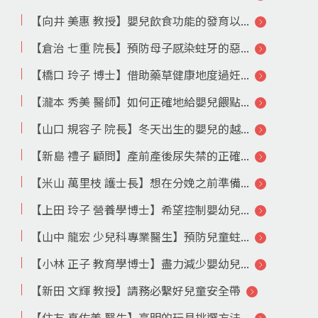
【向井 美惠 教授】嬰兒飲食功能的發育以...
【倉治 七重 院長】預防母子感染蛀牙的惡...
【橋口 玲子 博士】借助藥草健康地度過妊...
【瀧本 秀美 醫師】如何正確地給嬰兒餵點...
【山口 規容子 院長】冬天出生的嬰兒的越...
【新島 禮子 顧問】產前產後尿失禁的正確...
【米山 萬里枝 護士長】想在分娩之前準備...
【上田 玲子 營養學博士】希望控制嬰幼兒...
【山中 龍宏 少兒科專業醫生】預防兒童蛀...
【小林 正子 教育學博士】盡力減少嬰幼兒...
【新田 文輝 教授】請務必繫好兒童安全帶
【住友 真佐美 醫生】高明的玩具挑選方法...