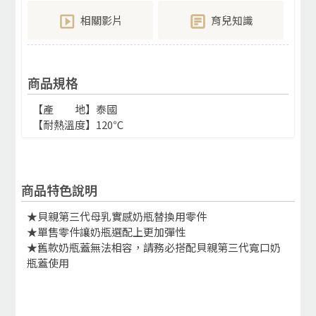
相關影片
育兒知識
商品規格
【產 地】泰國
【耐熱溫度】120℃
商品特色說明
★貝親第三代母乳實感奶瓶替換用零件
★單售零件讓奶瓶選配上更加彈性
★舊款奶瓶蓋無法相容，請務必搭配貝親第三代寬口奶
瓶蓋使用