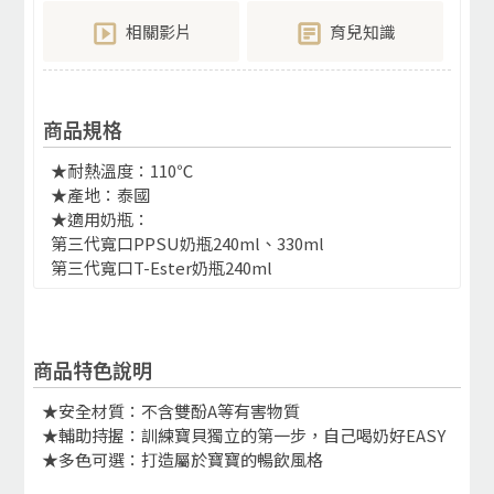
相關影片
育兒知識
商品規格
★耐熱溫度：110℃
★產地：泰國
★適用奶瓶：
第三代寬口PPSU奶瓶240ml、330ml
第三代寬口T-Ester奶瓶240ml
商品特色說明
★安全材質：不含雙酚A等有害物質
★輔助持握：訓練寶貝獨立的第一步，自己喝奶好EASY
★多色可選：打造屬於寶寶的暢飲風格