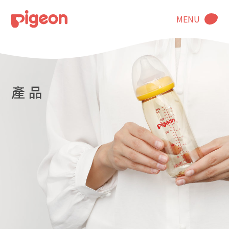
MENU
產 品