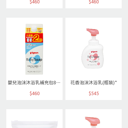
$460
$460
嬰兒泡沫沐浴乳補充包800ml*
花香泡沫沐浴乳(瓶裝)*
$460
$545