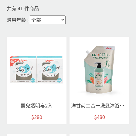
共有
41
件商品
適用年齡 :
嬰兒透明皂2入
洋甘菊二合一洗髮沐浴乳900m補充包
$280
$480