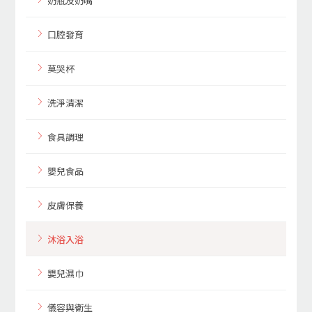
奶瓶及奶嘴
口腔發育
莫哭杯
洗淨清潔
食具調理
嬰兒食品
皮膚保養
沐浴入浴
嬰兒濕巾
儀容與衛生