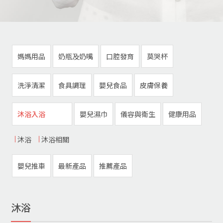
媽媽用品
奶瓶及奶嘴
口腔發育
莫哭杯
洗淨清潔
食具調理
嬰兒食品
皮膚保養
沐浴入浴
嬰兒濕巾
儀容與衛生
健康用品
沐浴
沐浴相關
嬰兒推車
最新產品
推薦產品
沐浴