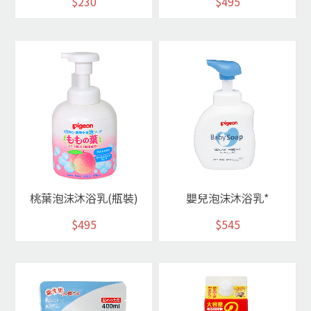
$230
$495
桃葉泡沫沐浴乳(瓶裝)
嬰兒泡沫沐浴乳*
$495
$545