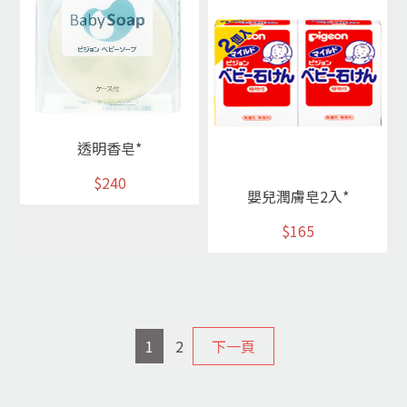
透明香皂*
$240
嬰兒潤膚皂2入*
$165
1
2
下一頁