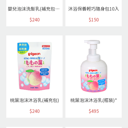
嬰兒泡沫洗髮乳(補充包)300ml
沐浴保養輕巧隨身包10入
$240
$150
桃葉泡沫沐浴乳(補充包)
桃葉泡沫沐浴乳(瓶裝)*
$240
$495