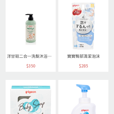
洋甘菊二合一洗髮沐浴乳 500ml
寶寶臀部清潔泡沫
$350
$285