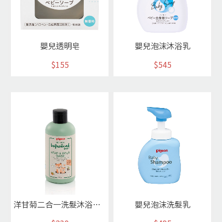
嬰兒透明皂
嬰兒泡沫沐浴乳
$155
$545
洋甘菊二合一洗髮沐浴乳 200ml
嬰兒泡沫洗髮乳