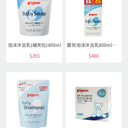
泡沫沐浴乳(補充包)400ml
嬰兒泡沫沐浴乳800ml補充包
$265
$460