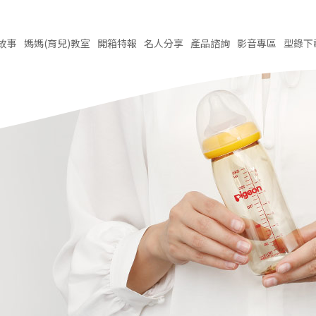
故事
媽媽(育兒)
教室
開箱
特報
名人
分享
產品
諮詢
影音
專區
型錄
下