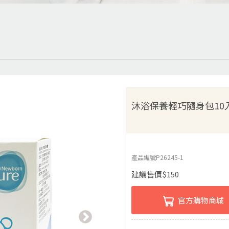
沐浴保養輕巧隨身包10
產品編號
P26245-1
建議售價
$
150
官方購物商城