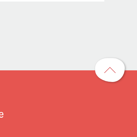
回
到
頁
首