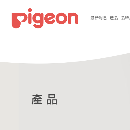
最新
消息
產品
品牌
產 品