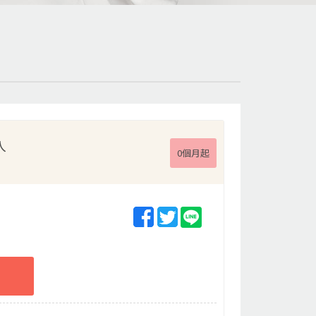
入
0個月起