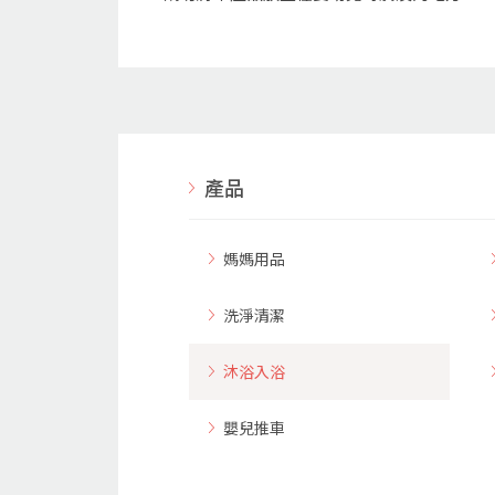
產品
媽媽用品
洗淨清潔
沐浴入浴
嬰兒推車