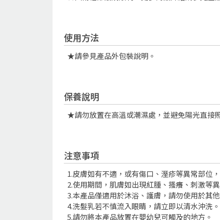
使用方法
★請參見產品外包裝說明。
保養說明
★請勿放置在高溫或潮濕處，並避免陽光直接
注意事項
1.皮膚如有不適，或有傷口、溼疹等異常部位
2.使用期間，肌膚如出現紅腫、搔癢、刺激等
3.本產品僅適用於沐浴、護膚，請勿使用於其
4.洗髮乳若不慎流入眼睛，請立即以清水沖洗
5.請勿將本產品放置在嬰幼兒可觸及的地方。