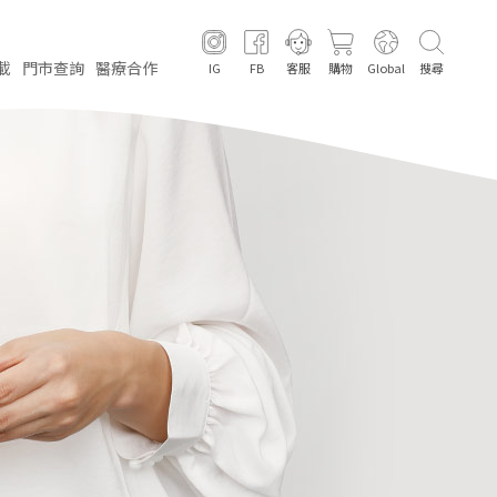
載
門市
查詢
醫療
合作
IG
FB
客服
購物
Global
搜尋