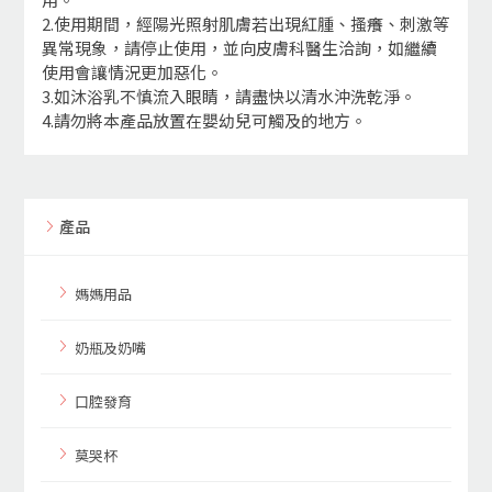
2.使用期間，經陽光照射肌膚若出現紅腫、搔癢、刺激等
異常現象，請停止使用，並向皮膚科醫生洽詢，如繼續
使用會讓情況更加惡化。
3.如沐浴乳不慎流入眼睛，請盡快以清水沖洗乾淨。
4.請勿將本產品放置在嬰幼兒可觸及的地方。
產品
媽媽用品
奶瓶及奶嘴
口腔發育
莫哭杯