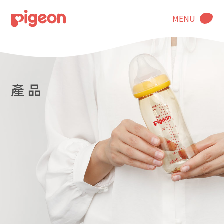
MENU
產 品