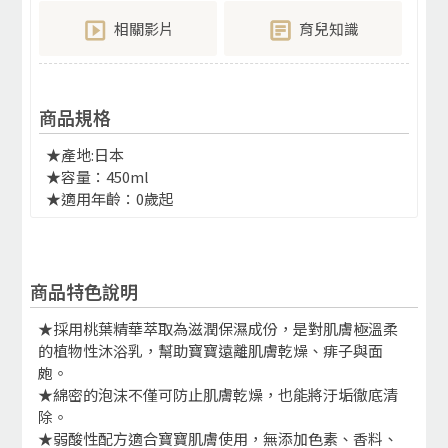
相關影片
育兒知識
商品規格
★產地:日本
★容量：450ml
★適用年齡：0歲起
商品特色說明
★採用桃葉精華萃取為滋潤保濕成份，是對肌膚極溫柔
的植物性沐浴乳，幫助寶寶遠離肌膚乾燥、痱子與面
皰。
★綿密的泡沫不僅可防止肌膚乾燥，也能將汙垢徹底清
除。
★弱酸性配方適合寶寶肌膚使用，無添加色素、香料、