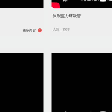
貝親重力球吸管
人氣：3538
更多內容