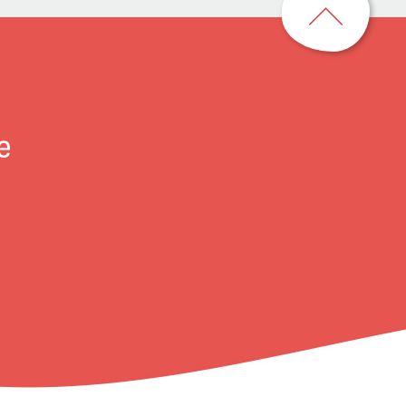
到
頁
首