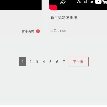
新生兒奶嘴挑選
人氣：1623
更多內容
1
2
3
4
5
6
7
下ㄧ頁