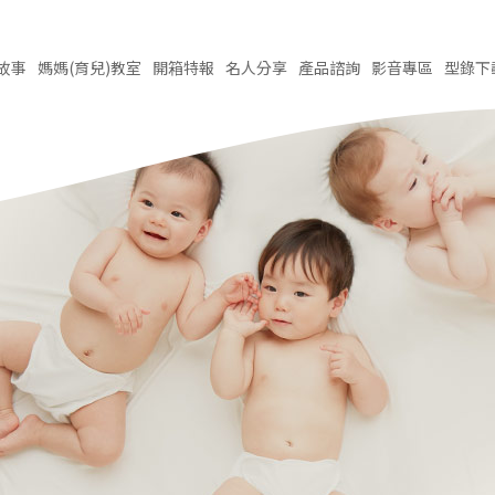
故事
媽媽(育兒)
教室
開箱
特報
名人
分享
產品
諮詢
影音
專區
型錄
下