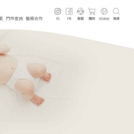
載
門市
查詢
醫療
合作
IG
FB
客服
購物
Global
搜尋