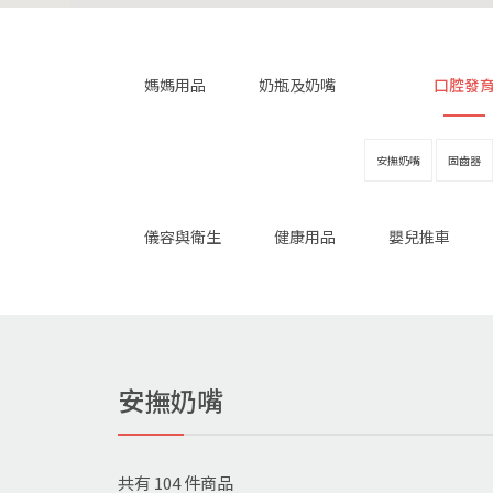
媽媽用品
奶瓶及奶嘴
口腔發
安撫奶嘴
固齒器
儀容與衛生
健康用品
嬰兒推車
安撫奶嘴
共有
104
件商品