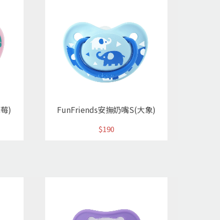
草莓)
FunFriends安撫奶嘴S(大象)
$190