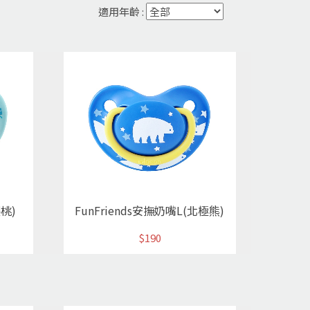
適用年齡 :
櫻桃)
FunFriends安撫奶嘴L(北極熊)
$190