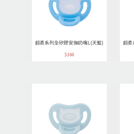
超柔系列全矽膠安撫奶嘴L(天藍)
超柔
$160