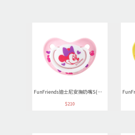
FunFriends迪士尼安撫奶嘴S(米妮)
$210