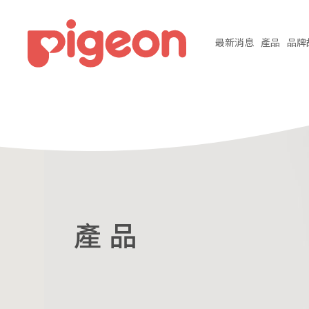
最新
消息
產品
品牌
產 品