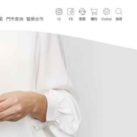
載
門市
查詢
醫療
合作
IG
FB
客服
購物
Global
搜尋