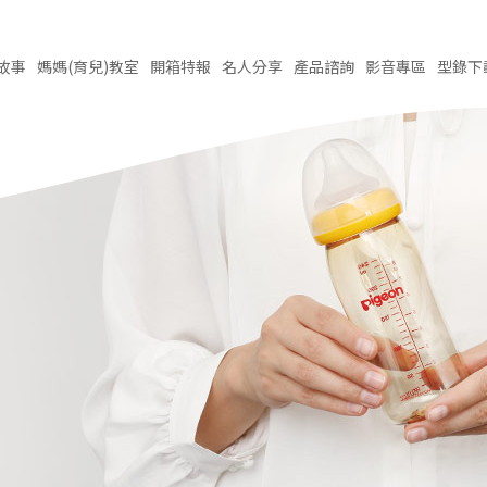
故事
媽媽(育兒)
教室
開箱
特報
名人
分享
產品
諮詢
影音
專區
型錄
下