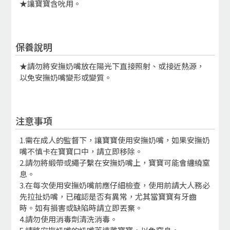
★讓寶寶含吮用。
保養說明
★請勿將安撫奶嘴放在陽光下直接照射、或接近熱源，
以免安撫奶嘴變形或變質。
注意事項
1.需在成人的監督下，讓寶寶使用安撫奶嘴，如果安撫奶
嘴不慎卡在寶寶口中，請立即移除。
2.請勿將緞帶或繩子繫在安撫奶嘴上，寶寶可能會纏繞窒
息。
3.在每次使用安撫奶嘴前應仔細檢查，使用前請大人務必
先拉扯奶嘴，已確認是否有異常，尤其當寶寶有牙齒
時。如有損害或缺陷時請立即丟棄。
4.請勿使用消毒劑清洗消毒。