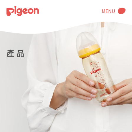
MENU
產 品