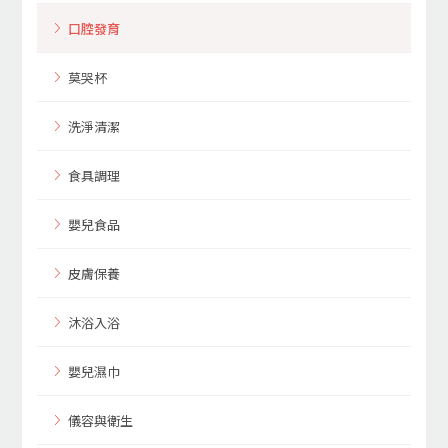
口腔發育
莫哭杯
洗淨清潔
食具調理
嬰兒食品
皮膚保養
沐浴入浴
嬰兒濕巾
儀容與衛生