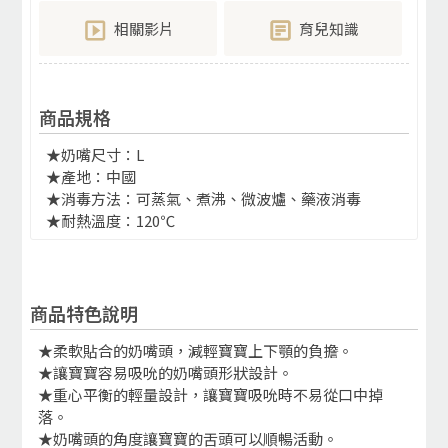
相關影片
育兒知識
商品規格
★奶嘴尺寸：L
★產地：中國
★消毒方法：可蒸氣、煮沸、微波爐、藥液消毒
★耐熱溫度：120℃
商品特色說明
★柔軟貼合的奶嘴頭，減輕寶寶上下顎的負擔。
★讓寶寶容易吸吮的奶嘴頭形狀設計。
★重心平衡的輕量設計，讓寶寶吸吮時不易從口中掉
落。
★奶嘴頭的角度讓寶寶的舌頭可以順暢活動。