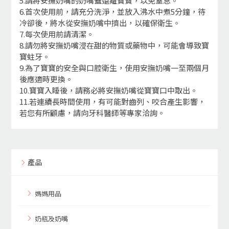
5.請將安撫奶嘴的奶嘴蓋遠離寶寶，以免窒息。
6.首次使用前，請充分洗淨，並放入沸水中煮5分鐘，待
冷卻後，將水從安撫奶嘴中擠出，以確保衛生。
7.每次使用前請清潔。
8.請勿將安撫奶嘴浸在甜的物質或藥物中，可能會導致寶
寶蛀牙。
9.為了寶寶的安全與口腔衛生，使用安撫奶嘴一至兩個月
後應適時更換。
10.寶寶入睡後，請務必將安撫奶嘴從寶寶口中取出。
11.若連續長時間使用，有可能對齒列、咬合產生影響，
若您有所顧慮，請向牙科醫師等專家洽詢。
產品
媽媽用品
奶瓶及奶嘴