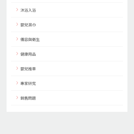
沐浴入浴
嬰兒濕巾
儀容與衛生
健康用品
嬰兒推車
專家研究
銷售問題