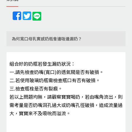
為何寬口母乳實感奶瓶會邊吸邊漏奶？
組合好的奶瓶若發生漏奶狀況：
一.請先檢查奶嘴(寬口)的透氣閥是否有破損。
二.若使用玻璃奶瓶需檢查瓶口有否有破損。
三.檢查瓶栓是否有裂痕。
若以上問題均無，請觀察寶寶喝奶，若由嘴角流出，則
需考量是否奶嘴洞孔過大或奶嘴孔徑
破損，造成流量過
大，寶寶來不及吸吮而溢流。